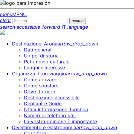
menu
MENU
clear
search
search
accessible_forward
IT
language
Destinazione: Arona
arrow_drop_down
Dati generali
Un po’ di storia
Patrimonio culturale
Luoghi d’interesse
Organizza il tuo viaggio
arrow_drop_down
Come arrivare
Come spostarsi
Dove dormire
Destinazione accessibile
Depliant e Guide
Uffici Informazione Turistica
Numeri di telefono utili
La vostra opinione è importante
Divertimento e Gastronomia
arrow_drop_down
Cosa fare