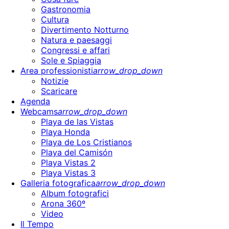
Gastronomia
Cultura
Divertimento Notturno
Natura e paesaggi
Congressi e affari
Sole e Spiaggia
Area professionisti
arrow_drop_down
Notizie
Scaricare
Agenda
Webcams
arrow_drop_down
Playa de las Vistas
Playa Honda
Playa de Los Cristianos
Playa del Camisón
Playa Vistas 2
Playa Vistas 3
Galleria fotografica
arrow_drop_down
Album fotografici
Arona 360º
Video
Il Tempo