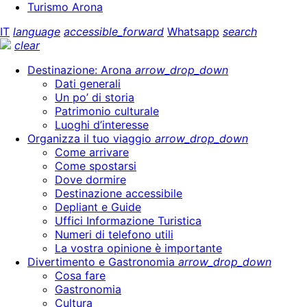
Turismo Arona
IT
language
accessible_forward
Whatsapp
search
clear
Destinazione: Arona
arrow_drop_down
Dati generali
Un po’ di storia
Patrimonio culturale
Luoghi d’interesse
Organizza il tuo viaggio
arrow_drop_down
Come arrivare
Come spostarsi
Dove dormire
Destinazione accessibile
Depliant e Guide
Uffici Informazione Turistica
Numeri di telefono utili
La vostra opinione è importante
Divertimento e Gastronomia
arrow_drop_down
Cosa fare
Gastronomia
Cultura