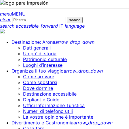
menu
MENU
clear
search
search
accessible_forward
IT
language
Destinazione: Arona
arrow_drop_down
Dati generali
Un po’ di storia
Patrimonio culturale
Luoghi d’interesse
Organizza il tuo viaggio
arrow_drop_down
Come arrivare
Come spostarsi
Dove dormire
Destinazione accessibile
Depliant e Guide
Uffici Informazione Turistica
Numeri di telefono utili
La vostra opinione è importante
Divertimento e Gastronomia
arrow_drop_down
Cosa fare