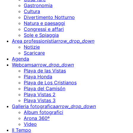
Gastronomia
Cultura
Divertimento Notturno
Natura e paesaggi
Congressi e affari
Sole e Spiaggia
Area professionisti
arrow_drop_down
Notizie
Scaricare
Agenda
Webcams
arrow_drop_down
Playa de las Vistas
Playa Honda
Playa de Los Cristianos
Playa del Camisón
Playa Vistas 2
Playa Vistas 3
Galleria fotografica
arrow_drop_down
Album fotografici
Arona 360º
Video
Il Tempo