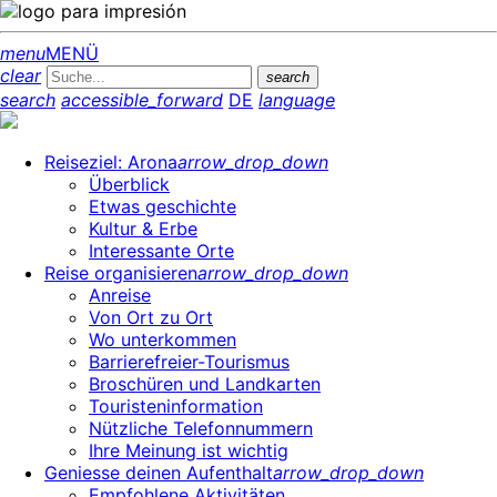
menu
MENÜ
clear
search
search
accessible_forward
DE
language
Reiseziel: Arona
arrow_drop_down
Überblick
Etwas geschichte
Kultur & Erbe
Interessante Orte
Reise organisieren
arrow_drop_down
Anreise
Von Ort zu Ort
Wo unterkommen
Barrierefreier-Tourismus
Broschüren und Landkarten
Touristeninformation
Nützliche Telefonnummern
Ihre Meinung ist wichtig
Geniesse deinen Aufenthalt
arrow_drop_down
Empfohlene Aktivitäten