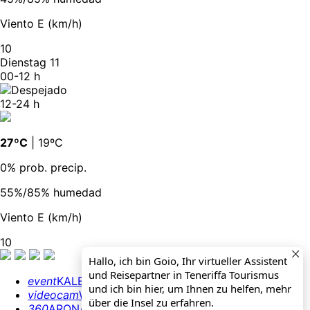
Viento E (km/h)
10
Dienstag 11
00-12 h
12-24 h
27ºC
| 19ºC
0% prob. precip.
55%/85% humedad
Viento E (km/h)
10
Hallo, ich bin Goio, Ihr virtueller Assistent
und Reisepartner in Teneriffa Tourismus
event
KALENDER
und ich bin hier, um Ihnen zu helfen, mehr
videocam
WEBCAMS
über die Insel zu erfahren.
360
ARONA 360º