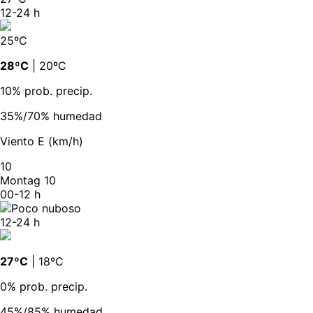
12-24 h
25ºC
28ºC
| 20ºC
10% prob. precip.
35%/70% humedad
Viento E (km/h)
10
Montag 10
00-12 h
12-24 h
27ºC
| 18ºC
0% prob. precip.
45%/85% humedad