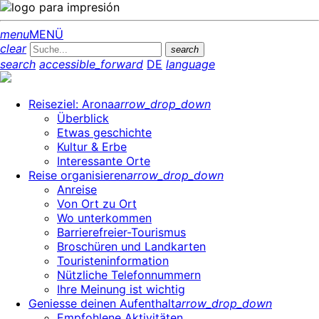
menu
MENÜ
clear
search
search
accessible_forward
DE
language
Reiseziel: Arona
arrow_drop_down
Überblick
Etwas geschichte
Kultur & Erbe
Interessante Orte
Reise organisieren
arrow_drop_down
Anreise
Von Ort zu Ort
Wo unterkommen
Barrierefreier-Tourismus
Broschüren und Landkarten
Touristeninformation
Nützliche Telefonnummern
Ihre Meinung ist wichtig
Geniesse deinen Aufenthalt
arrow_drop_down
Empfohlene Aktivitäten