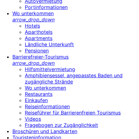
Autovermietung
Portinformationen
Wo unterkommen
arrow_drop_down
Hotels
Aparthotels
Apartments
Ländliche Unterkunft
Pensionen
Barrierefreier-Tourismus
arrow_drop_down
Hilfsmittelvermietung
Amphibiensessel, angepasstes Baden und
zugängliche Strände
Wo unterkommen
Restaurants
Einkaufen
Reiseinformationen
Reiseführer für Barrierenfreien Tourismus
Videos
Fragebogen zur Zugänglichkeit
Broschüren und Landkarten
Touristeninformation