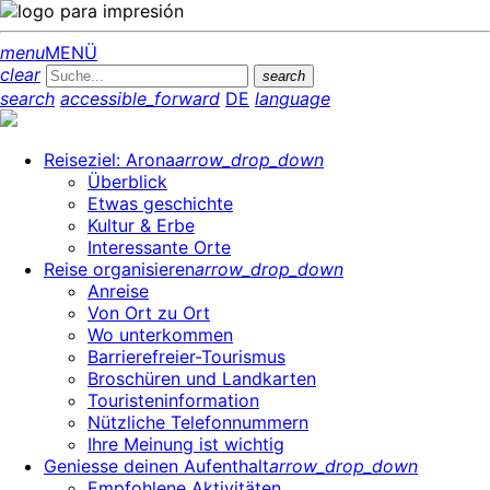
menu
MENÜ
clear
search
search
accessible_forward
DE
language
Reiseziel: Arona
arrow_drop_down
Überblick
Etwas geschichte
Kultur & Erbe
Interessante Orte
Reise organisieren
arrow_drop_down
Anreise
Von Ort zu Ort
Wo unterkommen
Barrierefreier-Tourismus
Broschüren und Landkarten
Touristeninformation
Nützliche Telefonnummern
Ihre Meinung ist wichtig
Geniesse deinen Aufenthalt
arrow_drop_down
Empfohlene Aktivitäten