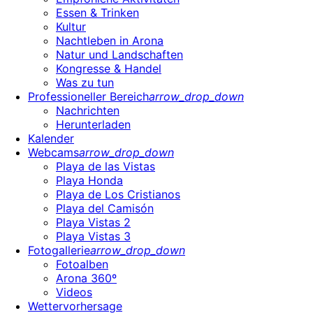
Essen & Trinken
Kultur
Nachtleben in Arona
Natur und Landschaften
Kongresse & Handel
Was zu tun
Professioneller Bereich
arrow_drop_down
Nachrichten
Herunterladen
Kalender
Webcams
arrow_drop_down
Playa de las Vistas
Playa Honda
Playa de Los Cristianos
Playa del Camisón
Playa Vistas 2
Playa Vistas 3
Fotogallerie
arrow_drop_down
Fotoalben
Arona 360º
Videos
Wettervorhersage