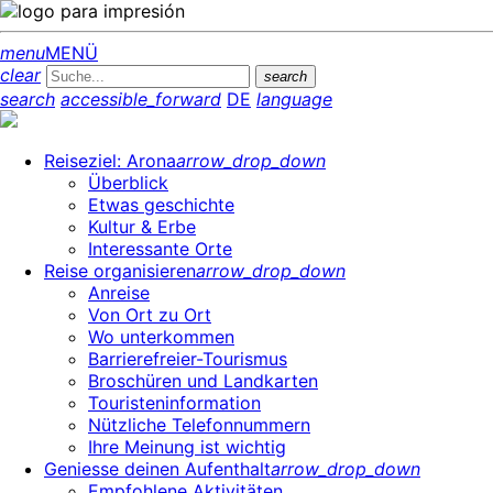
menu
MENÜ
clear
search
search
accessible_forward
DE
language
Reiseziel: Arona
arrow_drop_down
Überblick
Etwas geschichte
Kultur & Erbe
Interessante Orte
Reise organisieren
arrow_drop_down
Anreise
Von Ort zu Ort
Wo unterkommen
Barrierefreier-Tourismus
Broschüren und Landkarten
Touristeninformation
Nützliche Telefonnummern
Ihre Meinung ist wichtig
Geniesse deinen Aufenthalt
arrow_drop_down
Empfohlene Aktivitäten