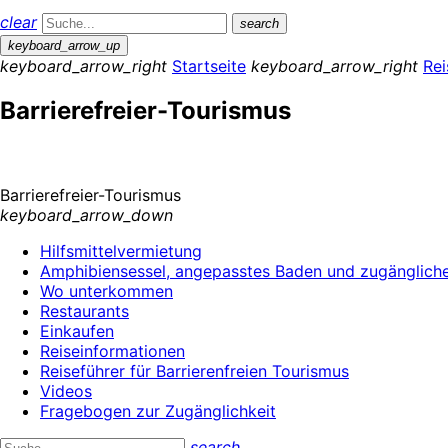
clear
search
keyboard_arrow_up
keyboard_arrow_right
Startseite
keyboard_arrow_right
Rei
Barrierefreier-Tourismus
Barrierefreier-Tourismus
keyboard_arrow_down
Hilfsmittelvermietung
Amphibiensessel, angepasstes Baden und zugänglich
Wo unterkommen
Restaurants
Einkaufen
Reiseinformationen
Reiseführer für Barrierenfreien Tourismus
Videos
Fragebogen zur Zugänglichkeit
search