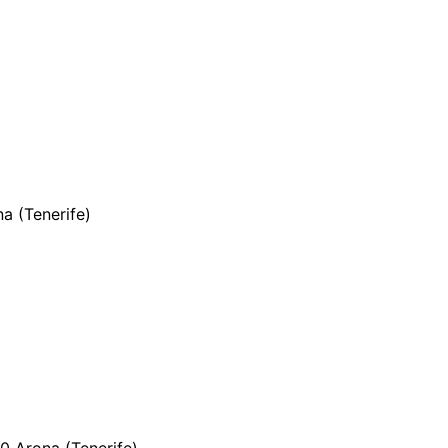
a (Tenerife)
0 Arona (Tenerife)