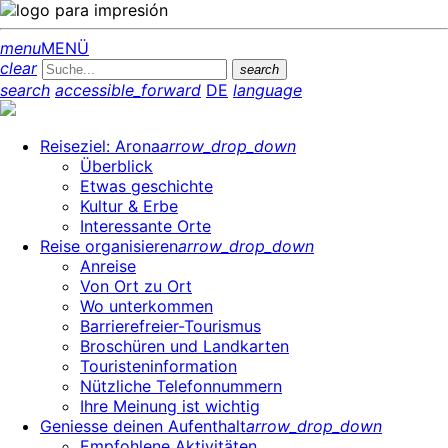
menu
MENÜ
clear
search
search
accessible_forward
DE
language
Reiseziel: Arona
arrow_drop_down
Überblick
Etwas geschichte
Kultur & Erbe
Interessante Orte
Reise organisieren
arrow_drop_down
Anreise
Von Ort zu Ort
Wo unterkommen
Barrierefreier-Tourismus
Broschüren und Landkarten
Touristeninformation
Nützliche Telefonnummern
Ihre Meinung ist wichtig
Geniesse deinen Aufenthalt
arrow_drop_down
Empfohlene Aktivitäten