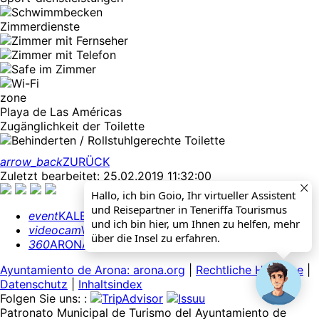
Zimmerdienste
zone
Playa de Las Américas
Zugänglichkeit der Toilette
arrow_back
ZURÜCK
Zuletzt bearbeitet: 25.02.2019 11:32:00
Hallo, ich bin Goio, Ihr virtueller Assistent
und Reisepartner in Teneriffa Tourismus
event
KALENDER
und ich bin hier, um Ihnen zu helfen, mehr
videocam
WEBCAMS
über die Insel zu erfahren.
360
ARONA 360º
Ayuntamiento de Arona: arona.org
|
Rechtliche Hinweise
|
Datenschutz
|
Inhaltsindex
Folgen Sie uns: :
Patronato Municipal de Turismo del Ayuntamiento de