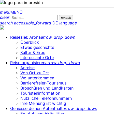
menu
MENÜ
clear
search
search
accessible_forward
DE
language
Reiseziel: Arona
arrow_drop_down
Überblick
Etwas geschichte
Kultur & Erbe
Interessante Orte
Reise organisieren
arrow_drop_down
Anreise
Von Ort zu Ort
Wo unterkommen
Barrierefreier-Tourismus
Broschüren und Landkarten
Touristeninformation
Nützliche Telefonnummern
Ihre Meinung ist wichtig
Geniesse deinen Aufenthalt
arrow_drop_down
Empfohlene Aktivitäten