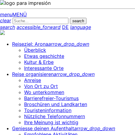
menu
MENÜ
clear
search
search
accessible_forward
DE
language
Reiseziel: Arona
arrow_drop_down
Überblick
Etwas geschichte
Kultur & Erbe
Interessante Orte
Reise organisieren
arrow_drop_down
Anreise
Von Ort zu Ort
Wo unterkommen
Barrierefreier-Tourismus
Broschüren und Landkarten
Touristeninformation
Nützliche Telefonnummern
Ihre Meinung ist wichtig
Geniesse deinen Aufenthalt
arrow_drop_down
Empfohlene Aktivitäten