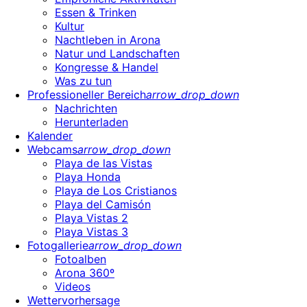
Essen & Trinken
Kultur
Nachtleben in Arona
Natur und Landschaften
Kongresse & Handel
Was zu tun
Professioneller Bereich
arrow_drop_down
Nachrichten
Herunterladen
Kalender
Webcams
arrow_drop_down
Playa de las Vistas
Playa Honda
Playa de Los Cristianos
Playa del Camisón
Playa Vistas 2
Playa Vistas 3
Fotogallerie
arrow_drop_down
Fotoalben
Arona 360º
Videos
Wettervorhersage