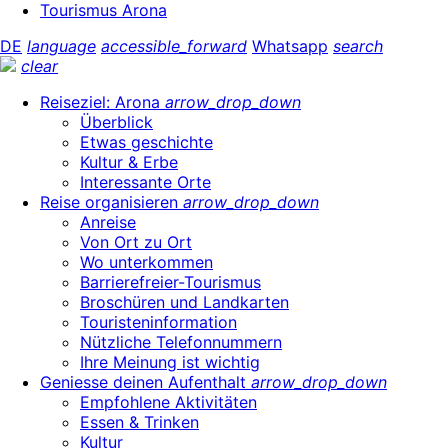
Tourismus Arona
DE
language
accessible_forward
Whatsapp
search
clear
Reiseziel: Arona
arrow_drop_down
Überblick
Etwas geschichte
Kultur & Erbe
Interessante Orte
Reise organisieren
arrow_drop_down
Anreise
Von Ort zu Ort
Wo unterkommen
Barrierefreier-Tourismus
Broschüren und Landkarten
Touristeninformation
Nützliche Telefonnummern
Ihre Meinung ist wichtig
Geniesse deinen Aufenthalt
arrow_drop_down
Empfohlene Aktivitäten
Essen & Trinken
Kultur