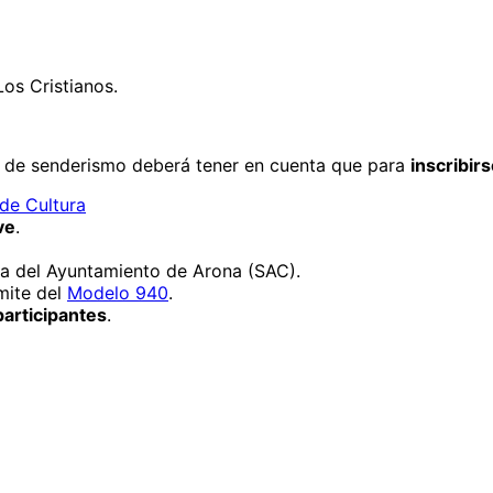
Los Cristianos.
as de senderismo deberá tener en cuenta que para
inscribirs
de Cultura
ve
.
na del Ayuntamiento de Arona (SAC).
mite del
Modelo 940
.
articipantes
.