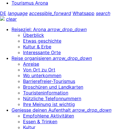
Tourismus Arona
DE
language
accessible_forward
Whatsapp
search
clear
Reiseziel: Arona
arrow_drop_down
Überblick
Etwas geschichte
Kultur & Erbe
Interessante Orte
Reise organisieren
arrow_drop_down
Anreise
Von Ort zu Ort
Wo unterkommen
Barrierefreier-Tourismus
Broschüren und Landkarten
Touristeninformation
Nützliche Telefonnummern
Ihre Meinung ist wichtig
Geniesse deinen Aufenthalt
arrow_drop_down
Empfohlene Aktivitäten
Essen & Trinken
Kultur