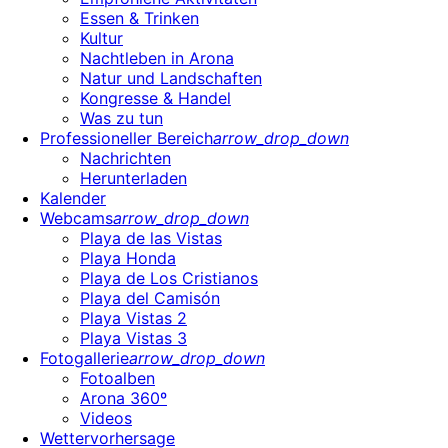
Essen & Trinken
Kultur
Nachtleben in Arona
Natur und Landschaften
Kongresse & Handel
Was zu tun
Professioneller Bereich
arrow_drop_down
Nachrichten
Herunterladen
Kalender
Webcams
arrow_drop_down
Playa de las Vistas
Playa Honda
Playa de Los Cristianos
Playa del Camisón
Playa Vistas 2
Playa Vistas 3
Fotogallerie
arrow_drop_down
Fotoalben
Arona 360º
Videos
Wettervorhersage