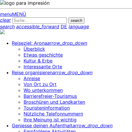
menu
MENÜ
clear
search
search
accessible_forward
DE
language
Reiseziel: Arona
arrow_drop_down
Überblick
Etwas geschichte
Kultur & Erbe
Interessante Orte
Reise organisieren
arrow_drop_down
Anreise
Von Ort zu Ort
Wo unterkommen
Barrierefreier-Tourismus
Broschüren und Landkarten
Touristeninformation
Nützliche Telefonnummern
Ihre Meinung ist wichtig
Geniesse deinen Aufenthalt
arrow_drop_down
Empfohlene Aktivitäten