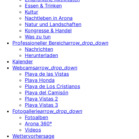
Essen & Trinken
Kultur
Nachtleben in Arona
Natur und Landschaften
Kongresse & Handel
Was zu tun
Professioneller Bereich
arrow_drop_down
Nachrichten
Herunterladen
Kalender
Webcams
arrow_drop_down
Playa de las Vistas
Playa Honda
Playa de Los Cristianos
Playa del Camisón
Playa Vistas 2
Playa Vistas 3
Fotogallerie
arrow_drop_down
Fotoalben
Arona 360º
Videos
Wettervorhersage