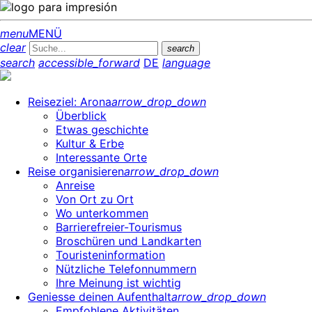
menu
MENÜ
clear
search
search
accessible_forward
DE
language
Reiseziel: Arona
arrow_drop_down
Überblick
Etwas geschichte
Kultur & Erbe
Interessante Orte
Reise organisieren
arrow_drop_down
Anreise
Von Ort zu Ort
Wo unterkommen
Barrierefreier-Tourismus
Broschüren und Landkarten
Touristeninformation
Nützliche Telefonnummern
Ihre Meinung ist wichtig
Geniesse deinen Aufenthalt
arrow_drop_down
Empfohlene Aktivitäten