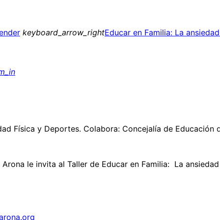
ender
keyboard_arrow_right
Educar en Familia: La ansieda
m_in
idad Física y Deportes. Colabora: Concejalía de Educación
Arona le invita al Taller de Educar en Familia: La ansied
arona.org