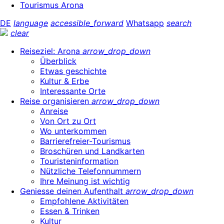
Tourismus Arona
DE
language
accessible_forward
Whatsapp
search
clear
Reiseziel: Arona
arrow_drop_down
Überblick
Etwas geschichte
Kultur & Erbe
Interessante Orte
Reise organisieren
arrow_drop_down
Anreise
Von Ort zu Ort
Wo unterkommen
Barrierefreier-Tourismus
Broschüren und Landkarten
Touristeninformation
Nützliche Telefonnummern
Ihre Meinung ist wichtig
Geniesse deinen Aufenthalt
arrow_drop_down
Empfohlene Aktivitäten
Essen & Trinken
Kultur