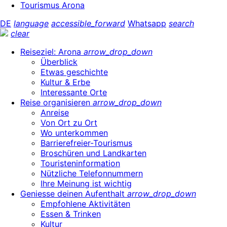
Tourismus Arona
DE
language
accessible_forward
Whatsapp
search
clear
Reiseziel: Arona
arrow_drop_down
Überblick
Etwas geschichte
Kultur & Erbe
Interessante Orte
Reise organisieren
arrow_drop_down
Anreise
Von Ort zu Ort
Wo unterkommen
Barrierefreier-Tourismus
Broschüren und Landkarten
Touristeninformation
Nützliche Telefonnummern
Ihre Meinung ist wichtig
Geniesse deinen Aufenthalt
arrow_drop_down
Empfohlene Aktivitäten
Essen & Trinken
Kultur