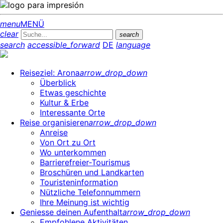
menu
MENÜ
clear
search
search
accessible_forward
DE
language
Reiseziel: Arona
arrow_drop_down
Überblick
Etwas geschichte
Kultur & Erbe
Interessante Orte
Reise organisieren
arrow_drop_down
Anreise
Von Ort zu Ort
Wo unterkommen
Barrierefreier-Tourismus
Broschüren und Landkarten
Touristeninformation
Nützliche Telefonnummern
Ihre Meinung ist wichtig
Geniesse deinen Aufenthalt
arrow_drop_down
Empfohlene Aktivitäten