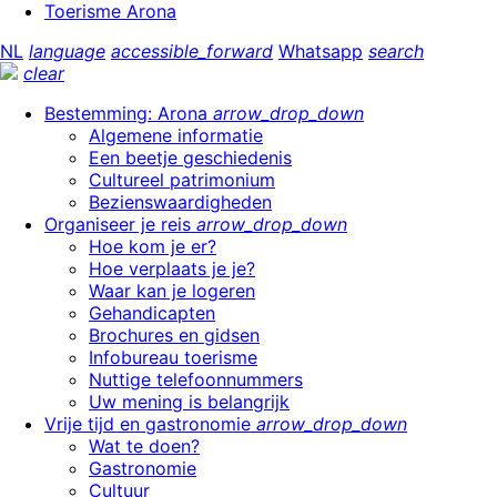
Toerisme Arona
NL
language
accessible_forward
Whatsapp
search
clear
Bestemming: Arona
arrow_drop_down
Algemene informatie
Een beetje geschiedenis
Cultureel patrimonium
Bezienswaardigheden
Organiseer je reis
arrow_drop_down
Hoe kom je er?
Hoe verplaats je je?
Waar kan je logeren
Gehandicapten
Brochures en gidsen
Infobureau toerisme
Nuttige telefoonnummers
Uw mening is belangrijk
Vrije tijd en gastronomie
arrow_drop_down
Wat te doen?
Gastronomie
Cultuur