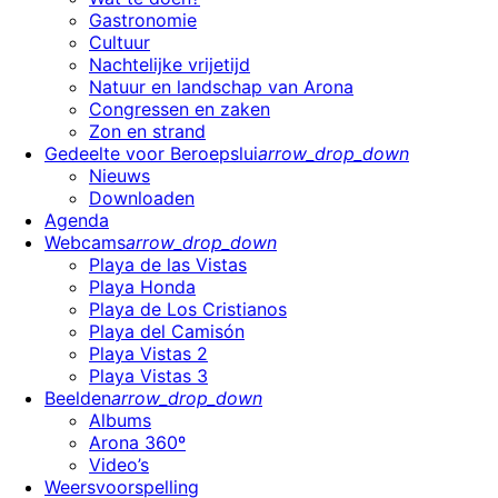
Gastronomie
Cultuur
Nachtelijke vrijetijd
Natuur en landschap van Arona
Congressen en zaken
Zon en strand
Gedeelte voor Beroepslui
arrow_drop_down
Nieuws
Downloaden
Agenda
Webcams
arrow_drop_down
Playa de las Vistas
Playa Honda
Playa de Los Cristianos
Playa del Camisón
Playa Vistas 2
Playa Vistas 3
Beelden
arrow_drop_down
Albums
Arona 360º
Video’s
Weersvoorspelling