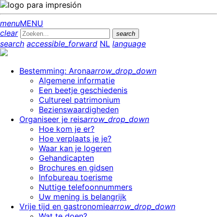
menu
MENU
clear
search
search
accessible_forward
NL
language
Bestemming: Arona
arrow_drop_down
Algemene informatie
Een beetje geschiedenis
Cultureel patrimonium
Bezienswaardigheden
Organiseer je reis
arrow_drop_down
Hoe kom je er?
Hoe verplaats je je?
Waar kan je logeren
Gehandicapten
Brochures en gidsen
Infobureau toerisme
Nuttige telefoonnummers
Uw mening is belangrijk
Vrije tijd en gastronomie
arrow_drop_down
Wat te doen?