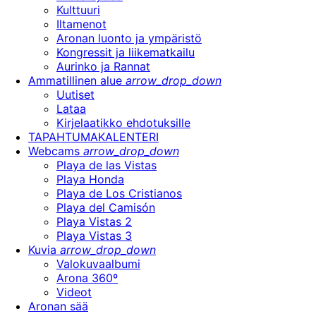
Kulttuuri
Iltamenot
Aronan luonto ja ympäristö
Kongressit ja liikematkailu
Aurinko ja Rannat
Ammatillinen alue
arrow_drop_down
Uutiset
Lataa
Kirjelaatikko ehdotuksille
TAPAHTUMAKALENTERI
Webcams
arrow_drop_down
Playa de las Vistas
Playa Honda
Playa de Los Cristianos
Playa del Camisón
Playa Vistas 2
Playa Vistas 3
Kuvia
arrow_drop_down
Valokuvaalbumi
Arona 360º
Videot
Aronan sää