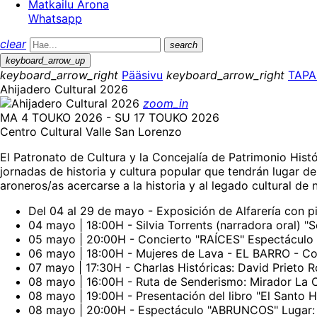
Matkailu Arona
Whatsapp
clear
search
keyboard_arrow_up
keyboard_arrow_right
Pääsivu
keyboard_arrow_right
TAP
Ahijadero Cultural 2026
zoom_in
MA 4 TOUKO 2026 - SU 17 TOUKO 2026
Centro Cultural Valle San Lorenzo
El Patronato de Cultura y la Concejalía de Patrimonio His
jornadas de historia y cultura popular que tendrán lugar de
aroneros/as acercarse a la historia y al legado cultural de 
Del 04 al 29 de mayo - Exposición de Alfarería con 
04 mayo | 18:00H - Silvia Torrents (narradora oral) 
05 mayo | 20:00H - Concierto "RAÍCES" Espectáculo
06 mayo | 18:00H - Mujeres de Lava - EL BARRO - Cor
07 mayo | 17:30H - Charlas Históricas: David Prieto
08 mayo | 16:00H - Ruta de Senderismo: Mirador La C
08 mayo | 19:00H - Presentación del libro "El Santo 
08 mayo | 20:00H - Espectáculo "ABRUNCOS" Lugar: Pl