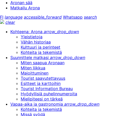
Aronan sää
Matkailu Arona
FI
language
accessible_forward
Whatsapp
search
clear
Kohteena: Arona
arrow_drop_down
Yleistietoja
Vähän historiaa
Kulttuuri ja perinteet
Kohteita ja tekemistä
Suunnittele matkasi
arrow_drop_down
Miten saapua Aronaan
Miten liikkua
Majoittuminen
Tourist saavutettavuus
Esitteet ja karttoihin
Tourist Information Bureau
Hyödyllisiä puhelinnumeroita
Mielipiteesi on tärkeä
Vapaa-aika ja gastronomia
arrow_drop_down
Kohteita ja tekemistä
Missä syödä