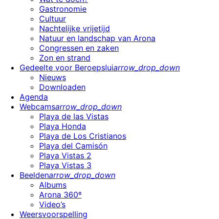
Gastronomie
Cultuur
Nachtelijke vrijetijd
Natuur en landschap van Arona
Congressen en zaken
Zon en strand
Gedeelte voor Beroepslui
arrow_drop_down
Nieuws
Downloaden
Agenda
Webcams
arrow_drop_down
Playa de las Vistas
Playa Honda
Playa de Los Cristianos
Playa del Camisón
Playa Vistas 2
Playa Vistas 3
Beelden
arrow_drop_down
Albums
Arona 360º
Video’s
Weersvoorspelling