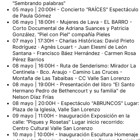
"Sembrando palabras"
05 mayo | 20:00H - Concierto "RAÍCES" Espectáculo
de Paula Gómez
06 mayo | 18:00H - Mujeres de Lava - EL BARRO -
Corto Documental de Adriana Suances y Patricia
González. "Piel con Piel" compañía Pieles
07 mayo | 17:30H - Charlas Históricas: David Prieto
Rodríguez · Agnès Louart - Juan Elesmí de León
Santana - Francisco Báez Hernández · Carmen Rosa
Pérez Barrios
08 mayo | 16:00H - Ruta de Senderismo: Mirador La
Centinela - Bco. Araujo - Camino Las Cruces -
Montaña de Las Tabaibas - CC Valle San Lorenzo
08 mayo | 19:00H - Presentación del libro "El Santo
Hermano Pedro de Bethencourt y su familia" de
Nelson Díaz Frías
08 mayo | 20:00H - Espectáculo "ABRUNCOS" Lugar:
Plaza de la Iglesia, Valle San Lorenzo
09 mayo | 11:00H - Inauguración Exposición en la
calle: "Piques y Rosetas" Lugar inicio recorrido:
Centro Cultural Valle San Lorenzo
10 mayo | 10:00H - Inauguración Escultura Homenaje