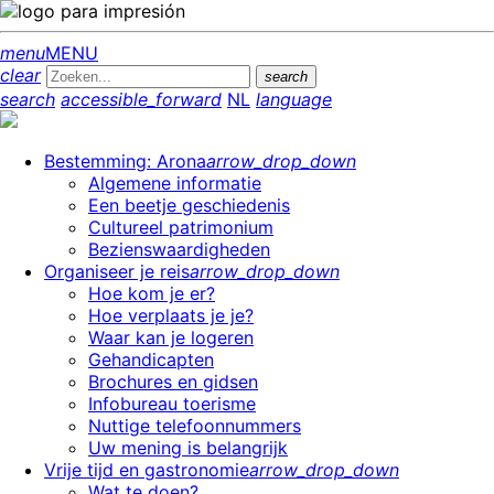
menu
MENU
clear
search
search
accessible_forward
NL
language
Bestemming: Arona
arrow_drop_down
Algemene informatie
Een beetje geschiedenis
Cultureel patrimonium
Bezienswaardigheden
Organiseer je reis
arrow_drop_down
Hoe kom je er?
Hoe verplaats je je?
Waar kan je logeren
Gehandicapten
Brochures en gidsen
Infobureau toerisme
Nuttige telefoonnummers
Uw mening is belangrijk
Vrije tijd en gastronomie
arrow_drop_down
Wat te doen?