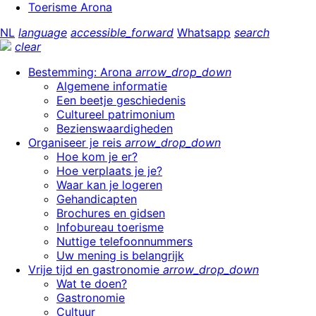
Toerisme Arona
NL
language
accessible_forward
Whatsapp
search
clear
Bestemming: Arona
arrow_drop_down
Algemene informatie
Een beetje geschiedenis
Cultureel patrimonium
Bezienswaardigheden
Organiseer je reis
arrow_drop_down
Hoe kom je er?
Hoe verplaats je je?
Waar kan je logeren
Gehandicapten
Brochures en gidsen
Infobureau toerisme
Nuttige telefoonnummers
Uw mening is belangrijk
Vrije tijd en gastronomie
arrow_drop_down
Wat te doen?
Gastronomie
Cultuur