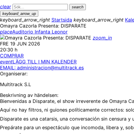
clear
search
keyboard_arrow_up
keyboard_arrow_right
Startsida
keyboard_arrow_right
Kal
Omayra Cazorla Presenta: DISPARATE
place
Auditorio Infanta Leonor
zoom_in
FRE 19 JUN 2026
20:30 h
COMPRAR
event
LÄGG TILL I MIN KALENDER
EMAIL: administracion@multitrack.es
Organiserar:
Multitrack S.L
Beskrivning av händelsen:
Bienvenidas a Disparate, el show irreverente de
Omayra Ca
Aquí no hay filtros, ni guiones políticamente correctos: s
Disparate es una catarsis, una conversación sin censura y
Prepárate para un espectáculo que incomoda, libera y, sobre