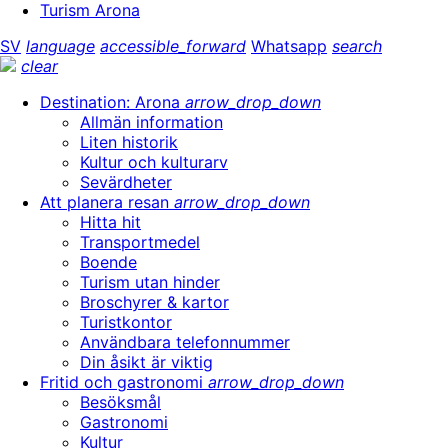
Turism Arona
SV
language
accessible_forward
Whatsapp
search
clear
Destination: Arona
arrow_drop_down
Allmän information
Liten historik
Kultur och kulturarv
Sevärdheter
Att planera resan
arrow_drop_down
Hitta hit
Transportmedel
Boende
Turism utan hinder
Broschyrer & kartor
Turistkontor
Användbara telefonnummer
Din åsikt är viktig
Fritid och gastronomi
arrow_drop_down
Besöksmål
Gastronomi
Kultur