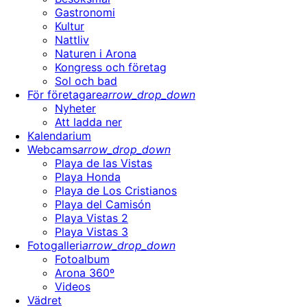
Gastronomi
Kultur
Nattliv
Naturen i Arona
Kongress och företag
Sol och bad
För företagare
arrow_drop_down
Nyheter
Att ladda ner
Kalendarium
Webcams
arrow_drop_down
Playa de las Vistas
Playa Honda
Playa de Los Cristianos
Playa del Camisón
Playa Vistas 2
Playa Vistas 3
Fotogalleri
arrow_drop_down
Fotoalbum
Arona 360º
Videos
Vädret