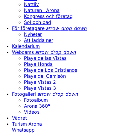
Nattliv
Naturen i Arona
Kongress och företag
Sol och bad
För företagare
arrow_drop_down
Nyheter
Att ladda ner
Kalendarium
Webcams
arrow_drop_down
Playa de las Vistas
Playa Honda
Playa de Los Cristianos
Playa del Camisón
Playa Vistas 2
Playa Vistas 3
Fotogalleri
arrow_drop_down
Fotoalbum
Arona 360º
Videos
Vädret
Turism Arona
Whatsapp