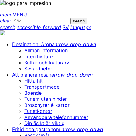
menu
MENU
clear
search
search
accessible_forward
SV
language
Destination: Arona
arrow_drop_down
Allmän information
Liten historik
Kultur och kulturarv
Sevärdheter
Att planera resan
arrow_drop_down
Hitta hit
Transportmedel
Boende
Turism utan hinder
Broschyrer & kartor
Turistkontor
Användbara telefonnummer
Din åsikt är viktig
Fritid och gastronomi
arrow_drop_down
Besöksmål