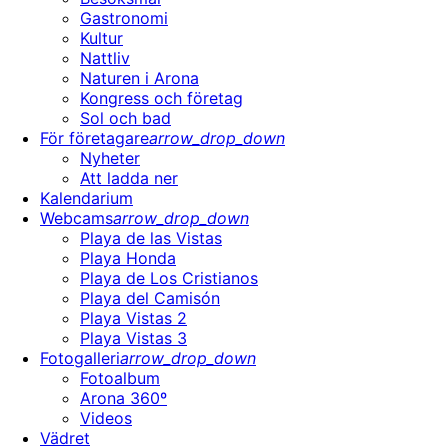
Gastronomi
Kultur
Nattliv
Naturen i Arona
Kongress och företag
Sol och bad
För företagare
arrow_drop_down
Nyheter
Att ladda ner
Kalendarium
Webcams
arrow_drop_down
Playa de las Vistas
Playa Honda
Playa de Los Cristianos
Playa del Camisón
Playa Vistas 2
Playa Vistas 3
Fotogalleri
arrow_drop_down
Fotoalbum
Arona 360º
Videos
Vädret