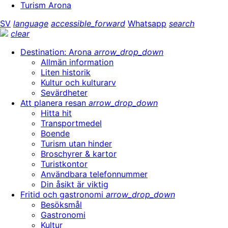
Turism Arona
SV
language
accessible_forward
Whatsapp
search
clear
Destination: Arona
arrow_drop_down
Allmän information
Liten historik
Kultur och kulturarv
Sevärdheter
Att planera resan
arrow_drop_down
Hitta hit
Transportmedel
Boende
Turism utan hinder
Broschyrer & kartor
Turistkontor
Användbara telefonnummer
Din åsikt är viktig
Fritid och gastronomi
arrow_drop_down
Besöksmål
Gastronomi
Kultur