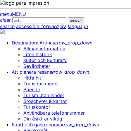
menu
MENU
clear
search
search
accessible_forward
SV
language
Destination: Arona
arrow_drop_down
Allmän information
Liten historik
Kultur och kulturarv
Sevärdheter
Att planera resan
arrow_drop_down
Hitta hit
Transportmedel
Boende
Turism utan hinder
Broschyrer & kartor
Turistkontor
Användbara telefonnummer
Din åsikt är viktig
Fritid och gastronomi
arrow_drop_down
Besöksmål