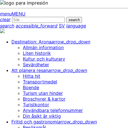
menu
MENU
clear
search
search
accessible_forward
SV
language
Destination: Arona
arrow_drop_down
Allmän information
Liten historik
Kultur och kulturarv
Sevärdheter
Att planera resan
arrow_drop_down
Hitta hit
Transportmedel
Boende
Turism utan hinder
Broschyrer & kartor
Turistkontor
Användbara telefonnummer
Din åsikt är viktig
Fritid och gastronomi
arrow_drop_down
Besöksmål