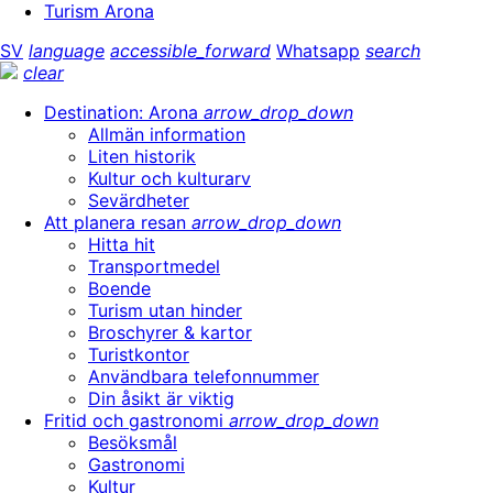
Turism Arona
SV
language
accessible_forward
Whatsapp
search
clear
Destination: Arona
arrow_drop_down
Allmän information
Liten historik
Kultur och kulturarv
Sevärdheter
Att planera resan
arrow_drop_down
Hitta hit
Transportmedel
Boende
Turism utan hinder
Broschyrer & kartor
Turistkontor
Användbara telefonnummer
Din åsikt är viktig
Fritid och gastronomi
arrow_drop_down
Besöksmål
Gastronomi
Kultur