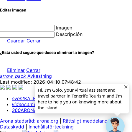
Editar imagen
Imagen
Descripción
Guardar
Cerrar
¿Está usted seguro que desea eliminar la imagen?
Eliminar
Cerrar
arrow_back
Avkastning
Last modified: 2026-04-10 07:48:42
Hi, I’m Goio, your virtual assistant and
travel partner in Tenerife Tourism and I’m
event
KALENDARIUM
here to help you on knowing more about
videocam
WEBCAMS
the island.
360
ARONA 360º
Arona stadsråd: arona.org
|
Rättsligt meddelande
|
Dataskydd
|
Innehållsförteckning