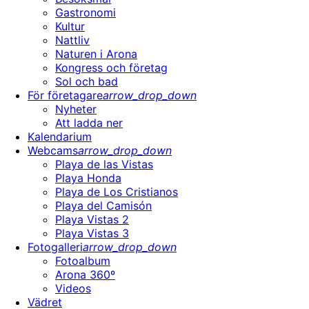
Gastronomi
Kultur
Nattliv
Naturen i Arona
Kongress och företag
Sol och bad
För företagare
arrow_drop_down
Nyheter
Att ladda ner
Kalendarium
Webcams
arrow_drop_down
Playa de las Vistas
Playa Honda
Playa de Los Cristianos
Playa del Camisón
Playa Vistas 2
Playa Vistas 3
Fotogalleri
arrow_drop_down
Fotoalbum
Arona 360º
Videos
Vädret