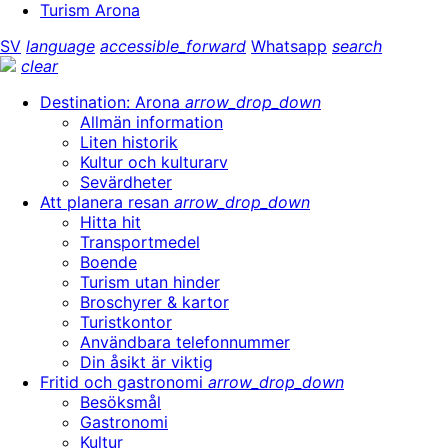
Turism Arona
SV
language
accessible_forward
Whatsapp
search
clear
Destination: Arona
arrow_drop_down
Allmän information
Liten historik
Kultur och kulturarv
Sevärdheter
Att planera resan
arrow_drop_down
Hitta hit
Transportmedel
Boende
Turism utan hinder
Broschyrer & kartor
Turistkontor
Användbara telefonnummer
Din åsikt är viktig
Fritid och gastronomi
arrow_drop_down
Besöksmål
Gastronomi
Kultur