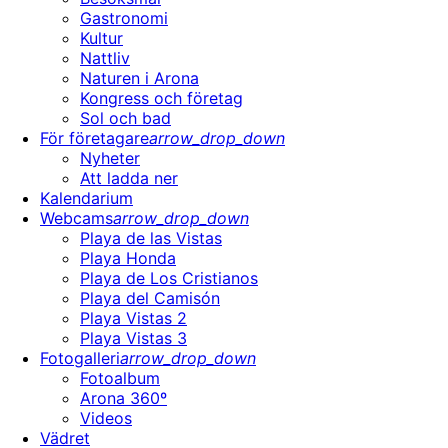
Gastronomi
Kultur
Nattliv
Naturen i Arona
Kongress och företag
Sol och bad
För företagare
arrow_drop_down
Nyheter
Att ladda ner
Kalendarium
Webcams
arrow_drop_down
Playa de las Vistas
Playa Honda
Playa de Los Cristianos
Playa del Camisón
Playa Vistas 2
Playa Vistas 3
Fotogalleri
arrow_drop_down
Fotoalbum
Arona 360º
Videos
Vädret