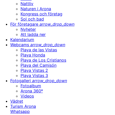
Nattliv
Naturen i Arona
Kongress och företag
Sol och bad
För företagare
arrow_drop_down
Nyheter
Att ladda ner
Kalendarium
Webcams
arrow_drop_down
Playa de las Vistas
Playa Honda
Playa de Los Cristianos
Playa del Camisón
Playa Vistas 2
Playa Vistas 3
Fotogalleri
arrow_drop_down
Fotoalbum
Arona 360º
Videos
Vädret
Turism Arona
Whatsapp