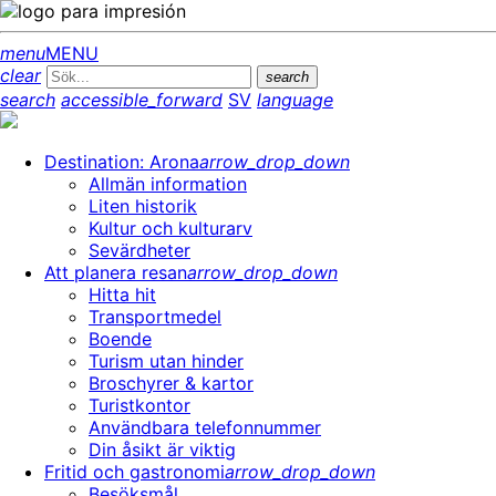
menu
MENU
clear
search
search
accessible_forward
SV
language
Destination: Arona
arrow_drop_down
Allmän information
Liten historik
Kultur och kulturarv
Sevärdheter
Att planera resan
arrow_drop_down
Hitta hit
Transportmedel
Boende
Turism utan hinder
Broschyrer & kartor
Turistkontor
Användbara telefonnummer
Din åsikt är viktig
Fritid och gastronomi
arrow_drop_down
Besöksmål