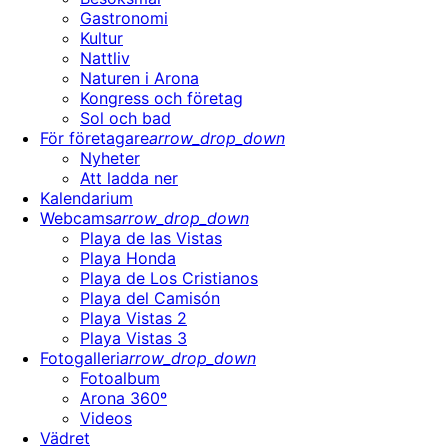
Gastronomi
Kultur
Nattliv
Naturen i Arona
Kongress och företag
Sol och bad
För företagare
arrow_drop_down
Nyheter
Att ladda ner
Kalendarium
Webcams
arrow_drop_down
Playa de las Vistas
Playa Honda
Playa de Los Cristianos
Playa del Camisón
Playa Vistas 2
Playa Vistas 3
Fotogalleri
arrow_drop_down
Fotoalbum
Arona 360º
Videos
Vädret