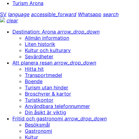
Turism Arona
SV
language
accessible_forward
Whatsapp
search
clear
Destination: Arona
arrow_drop_down
Allmän information
Liten historik
Kultur och kulturarv
Sevärdheter
Att planera resan
arrow_drop_down
Hitta hit
Transportmedel
Boende
Turism utan hinder
Broschyrer & kartor
Turistkontor
Användbara telefonnummer
Din åsikt är viktig
Fritid och gastronomi
arrow_drop_down
Besöksmål
Gastronomi
Kultur