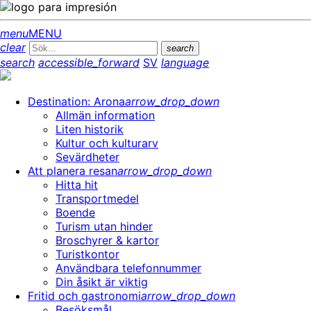
menu
MENU
clear
search
search
accessible_forward
SV
language
Destination: Arona
arrow_drop_down
Allmän information
Liten historik
Kultur och kulturarv
Sevärdheter
Att planera resan
arrow_drop_down
Hitta hit
Transportmedel
Boende
Turism utan hinder
Broschyrer & kartor
Turistkontor
Användbara telefonnummer
Din åsikt är viktig
Fritid och gastronomi
arrow_drop_down
Besöksmål