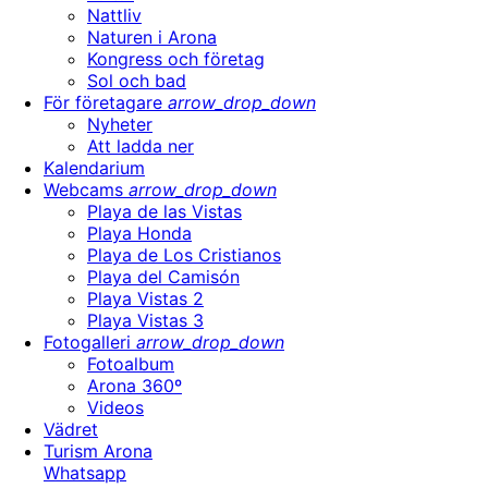
Nattliv
Naturen i Arona
Kongress och företag
Sol och bad
För företagare
arrow_drop_down
Nyheter
Att ladda ner
Kalendarium
Webcams
arrow_drop_down
Playa de las Vistas
Playa Honda
Playa de Los Cristianos
Playa del Camisón
Playa Vistas 2
Playa Vistas 3
Fotogalleri
arrow_drop_down
Fotoalbum
Arona 360º
Videos
Vädret
Turism Arona
Whatsapp