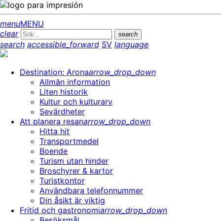
menu
MENU
clear
search
search
accessible_forward
SV
language
Destination: Arona
arrow_drop_down
Allmän information
Liten historik
Kultur och kulturarv
Sevärdheter
Att planera resan
arrow_drop_down
Hitta hit
Transportmedel
Boende
Turism utan hinder
Broschyrer & kartor
Turistkontor
Användbara telefonnummer
Din åsikt är viktig
Fritid och gastronomi
arrow_drop_down
Besöksmål