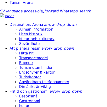
Turism Arona
SV
language
accessible_forward
Whatsapp
search
clear
Destination: Arona
arrow_drop_down
Allmän information
Liten historik
Kultur och kulturarv
Sevärdheter
Att planera resan
arrow_drop_down
Hitta hit
Transportmedel
Boende
Turism utan hinder
Broschyrer & kartor
Turistkontor
Användbara telefonnummer
Din åsikt är viktig
Fritid och gastronomi
arrow_drop_down
Besöksmål
Gastronomi
Kultur