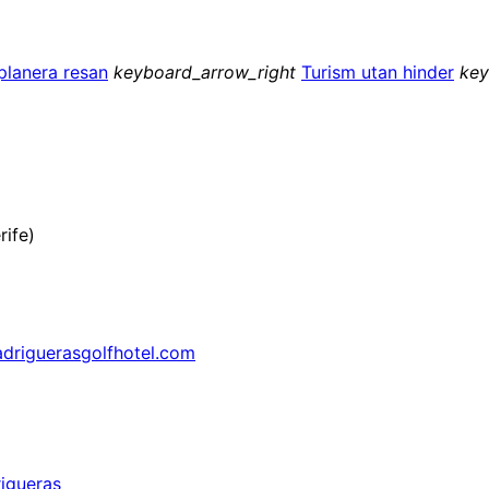
 planera resan
keyboard_arrow_right
Turism utan hinder
key
rife)
driguerasgolfhotel.com