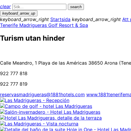
clear
search
keyboard_arrow_up
keyboard_arrow_right
Startsida
keyboard_arrow_right
Att
Tenerife Madrigueras Golf Resort & Spa
Turism utan hinder
Calle Meandro, 1 Playa de las Américas 38650 Arona (Tene
922 777 818
922 777 819
reservasmadrigueras@1881hotels.com
www.1881tenerifema