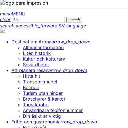
menu
MENU
clear
search
search
accessible_forward
SV
language
Destination: Arona
arrow_drop_down
Allmän information
Liten historik
Kultur och kulturarv
Sevärdheter
Att planera resan
arrow_drop_down
Hitta hit
Transportmedel
Boende
Turism utan hinder
Broschyrer & kartor
Turistkontor
Användbara telefonnummer
Din åsikt är viktig
Fritid och gastronomi
arrow_drop_down
Besöksmål