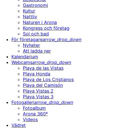
Gastronomi
Kultur
Nattliv
Naturen i Arona
Kongress och företag
Sol och bad
För företagare
arrow_drop_down
Nyheter
Att ladda ner
Kalendarium
Webcams
arrow_drop_down
Playa de las Vistas
Playa Honda
Playa de Los Cristianos
Playa del Camisón
Playa Vistas 2
Playa Vistas 3
Fotogalleri
arrow_drop_down
Fotoalbum
Arona 360º
Videos
Vädret