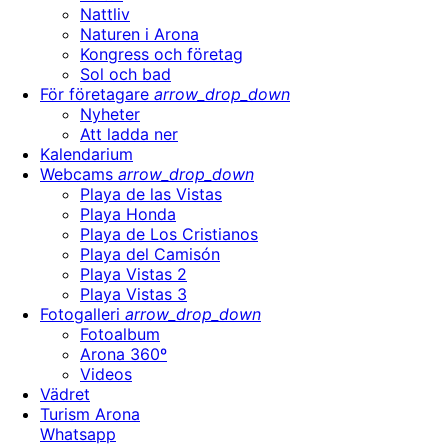
Nattliv
Naturen i Arona
Kongress och företag
Sol och bad
För företagare
arrow_drop_down
Nyheter
Att ladda ner
Kalendarium
Webcams
arrow_drop_down
Playa de las Vistas
Playa Honda
Playa de Los Cristianos
Playa del Camisón
Playa Vistas 2
Playa Vistas 3
Fotogalleri
arrow_drop_down
Fotoalbum
Arona 360º
Videos
Vädret
Turism Arona
Whatsapp