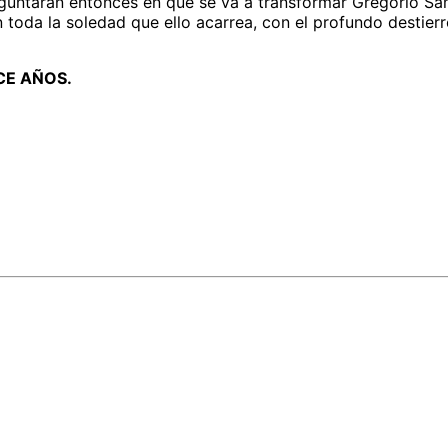
reguntarán entonces en qué se va a transformar Gregorio S
 toda la soledad que ello acarrea, con el profundo destierr
E AÑOS.