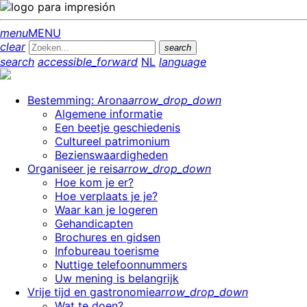
menu
MENU
clear
search
search
accessible_forward
NL
language
Bestemming: Arona
arrow_drop_down
Algemene informatie
Een beetje geschiedenis
Cultureel patrimonium
Bezienswaardigheden
Organiseer je reis
arrow_drop_down
Hoe kom je er?
Hoe verplaats je je?
Waar kan je logeren
Gehandicapten
Brochures en gidsen
Infobureau toerisme
Nuttige telefoonnummers
Uw mening is belangrijk
Vrije tijd en gastronomie
arrow_drop_down
Wat te doen?