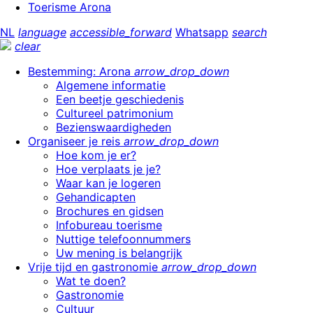
Toerisme Arona
NL
language
accessible_forward
Whatsapp
search
clear
Bestemming: Arona
arrow_drop_down
Algemene informatie
Een beetje geschiedenis
Cultureel patrimonium
Bezienswaardigheden
Organiseer je reis
arrow_drop_down
Hoe kom je er?
Hoe verplaats je je?
Waar kan je logeren
Gehandicapten
Brochures en gidsen
Infobureau toerisme
Nuttige telefoonnummers
Uw mening is belangrijk
Vrije tijd en gastronomie
arrow_drop_down
Wat te doen?
Gastronomie
Cultuur