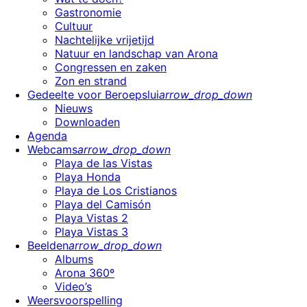
Gastronomie
Cultuur
Nachtelijke vrijetijd
Natuur en landschap van Arona
Congressen en zaken
Zon en strand
Gedeelte voor Beroepslui
arrow_drop_down
Nieuws
Downloaden
Agenda
Webcams
arrow_drop_down
Playa de las Vistas
Playa Honda
Playa de Los Cristianos
Playa del Camisón
Playa Vistas 2
Playa Vistas 3
Beelden
arrow_drop_down
Albums
Arona 360º
Video’s
Weersvoorspelling