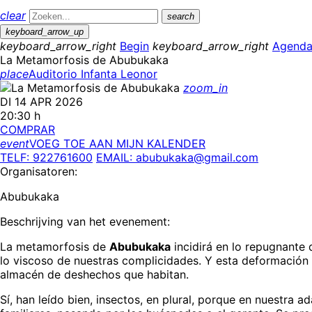
clear
search
keyboard_arrow_up
keyboard_arrow_right
Begin
keyboard_arrow_right
Agend
La Metamorfosis de Abubukaka
place
Auditorio Infanta Leonor
zoom_in
DI 14 APR 2026
20:30 h
COMPRAR
event
VOEG TOE AAN MIJN KALENDER
TELF: 922761600
EMAIL: abubukaka@gmail.com
Organisatoren:
Abubukaka
Beschrijving van het evenement:
La metamorfosis de
Abubukaka
incidirá en lo repugnante 
lo viscoso de nuestras complicidades. Y esta deformación n
almacén de deshechos que habitan.
Sí, han leído bien, insectos, en plural, porque en nuestra