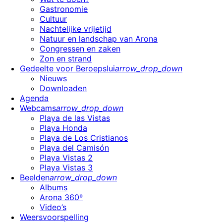
Gastronomie
Cultuur
Nachtelijke vrijetijd
Natuur en landschap van Arona
Congressen en zaken
Zon en strand
Gedeelte voor Beroepslui
arrow_drop_down
Nieuws
Downloaden
Agenda
Webcams
arrow_drop_down
Playa de las Vistas
Playa Honda
Playa de Los Cristianos
Playa del Camisón
Playa Vistas 2
Playa Vistas 3
Beelden
arrow_drop_down
Albums
Arona 360º
Video’s
Weersvoorspelling