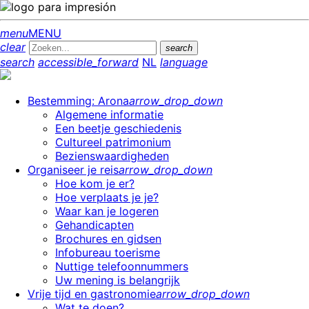
menu
MENU
clear
search
search
accessible_forward
NL
language
Bestemming: Arona
arrow_drop_down
Algemene informatie
Een beetje geschiedenis
Cultureel patrimonium
Bezienswaardigheden
Organiseer je reis
arrow_drop_down
Hoe kom je er?
Hoe verplaats je je?
Waar kan je logeren
Gehandicapten
Brochures en gidsen
Infobureau toerisme
Nuttige telefoonnummers
Uw mening is belangrijk
Vrije tijd en gastronomie
arrow_drop_down
Wat te doen?