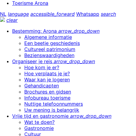
Toerisme Arona
NL
language
accessible_forward
Whatsapp
search
clear
Bestemming: Arona
arrow_drop_down
Algemene informatie
Een beetje geschiedenis
Cultureel patrimonium
Bezienswaardigheden
Organiseer je reis
arrow_drop_down
Hoe kom je er?
Hoe verplaats je je?
Waar kan je logeren
Gehandicapten
Brochures en gidsen
Infobureau toerisme
Nuttige telefoonnummers
Uw mening is belangrijk
Vrije tijd en gastronomie
arrow_drop_down
Wat te doen?
Gastronomie
Cultuur