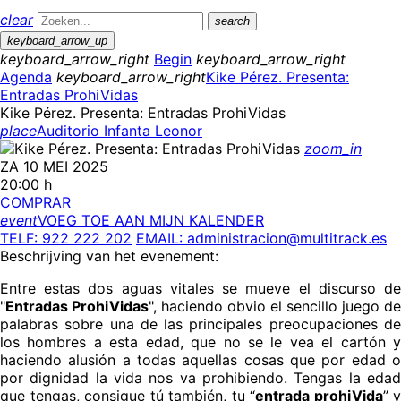
clear
search
keyboard_arrow_up
keyboard_arrow_right
Begin
keyboard_arrow_right
Agenda
keyboard_arrow_right
Kike Pérez. Presenta:
Entradas ProhiVidas
Kike Pérez. Presenta: Entradas ProhiVidas
place
Auditorio Infanta Leonor
zoom_in
ZA 10 MEI 2025
20:00 h
COMPRAR
event
VOEG TOE AAN MIJN KALENDER
TELF: 922 222 202
EMAIL: administracion@multitrack.es
Beschrijving van het evenement:
Entre estas dos aguas vitales se mueve el discurso de
"
Entradas ProhiVidas
", haciendo obvio el sencillo juego de
palabras sobre una de las principales preocupaciones de
los hombres a esta edad, que no se le vea el cartón y
haciendo alusión a todas aquellas cosas que por edad o
por dignidad la vida nos va prohibiendo. Tengas la edad
que tengas, consigue tú también, tu “
entrada prohiVida
” y