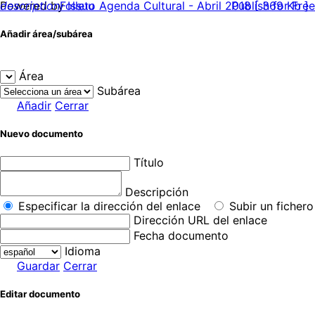
Powered by
description
Folleto Agenda Cultural - Abril 2018 [ 369 Kb ]
Issuu
Publish for Free
Añadir área/subárea
Área
Subárea
Añadir
Cerrar
Nuevo documento
Título
Descripción
Especificar la dirección del enlace
Subir un fichero
Dirección URL del enlace
Fecha documento
Idioma
Guardar
Cerrar
Editar documento