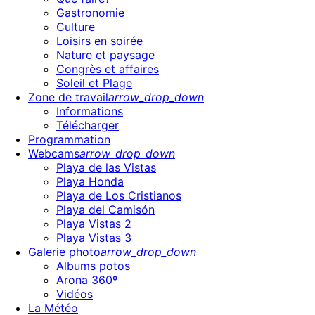
Gastronomie
Culture
Loisirs en soirée
Nature et paysage
Congrès et affaires
Soleil et Plage
Zone de travail
arrow_drop_down
Informations
Télécharger
Programmation
Webcams
arrow_drop_down
Playa de las Vistas
Playa Honda
Playa de Los Cristianos
Playa del Camisón
Playa Vistas 2
Playa Vistas 3
Galerie photo
arrow_drop_down
Albums potos
Arona 360º
Vidéos
La Météo