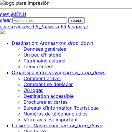
menu
MENU
clear
search
search
accessible_forward
FR
language
Destination: Arona
arrow_drop_down
Données générales
Un peu d’histoire
Patrimoine culturel
Lieux d’intérêt
Organisez votre voyage
arrow_drop_down
Comment arriver
Comment se déplacer
Où loger
Destination accessible
Brochures et cartes
Bureaux d’Information Touristique
Numéros de téléphone utiles
Votre avis est important
Loisirs et Gastronomie
arrow_drop_down
Que faire?