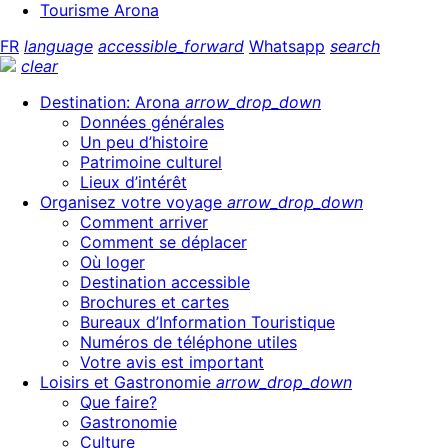
Tourisme Arona
FR
language
accessible_forward
Whatsapp
search
clear
Destination: Arona
arrow_drop_down
Données générales
Un peu d’histoire
Patrimoine culturel
Lieux d’intérêt
Organisez votre voyage
arrow_drop_down
Comment arriver
Comment se déplacer
Où loger
Destination accessible
Brochures et cartes
Bureaux d’Information Touristique
Numéros de téléphone utiles
Votre avis est important
Loisirs et Gastronomie
arrow_drop_down
Que faire?
Gastronomie
Culture