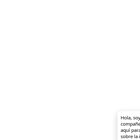
Hola, soy
compañer
aquí par
sobre la i