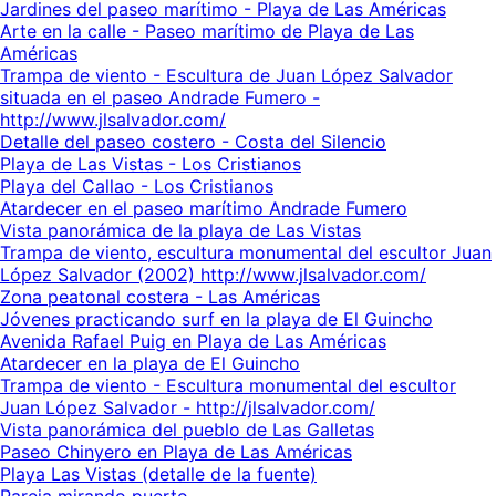
Jardines del paseo marítimo - Playa de Las Américas
Arte en la calle - Paseo marítimo de Playa de Las
Américas
Trampa de viento - Escultura de Juan López Salvador
situada en el paseo Andrade Fumero -
http://www.jlsalvador.com/
Detalle del paseo costero - Costa del Silencio
Playa de Las Vistas - Los Cristianos
Playa del Callao - Los Cristianos
Atardecer en el paseo marítimo Andrade Fumero
Vista panorámica de la playa de Las Vistas
Trampa de viento, escultura monumental del escultor Juan
López Salvador (2002) http://www.jlsalvador.com/
Zona peatonal costera - Las Américas
Jóvenes practicando surf en la playa de El Guincho
Avenida Rafael Puig en Playa de Las Américas
Atardecer en la playa de El Guincho
Trampa de viento - Escultura monumental del escultor
Juan López Salvador - http://jlsalvador.com/
Vista panorámica del pueblo de Las Galletas
Paseo Chinyero en Playa de Las Américas
Playa Las Vistas (detalle de la fuente)
Pareja mirando puerto