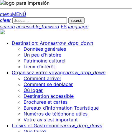
menu
MENÚ
clear
search
search
accessible_forward
ES
language
Destination: Arona
arrow_drop_down
Données générales
Un peu d’histoire
Patrimoine culturel
Lieux d’intérêt
Organisez votre voyage
arrow_drop_down
Comment arriver
Comment se déplacer
Où loger
Destination accessible
Brochures et cartes
Bureaux d’Information Touristique
Numéros de téléphone utiles
Votre avis est important
Loisirs et Gastronomie
arrow_drop_down
Que faire?