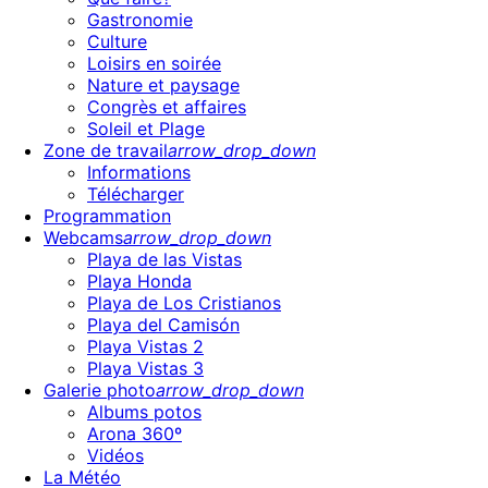
Gastronomie
Culture
Loisirs en soirée
Nature et paysage
Congrès et affaires
Soleil et Plage
Zone de travail
arrow_drop_down
Informations
Télécharger
Programmation
Webcams
arrow_drop_down
Playa de las Vistas
Playa Honda
Playa de Los Cristianos
Playa del Camisón
Playa Vistas 2
Playa Vistas 3
Galerie photo
arrow_drop_down
Albums potos
Arona 360º
Vidéos
La Météo