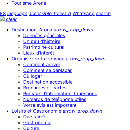
Tourisme Arona
ES
language
accessible_forward
Whatsapp
search
clear
Destination: Arona
arrow_drop_down
Données générales
Un peu d’histoire
Patrimoine culturel
Lieux d’intérêt
Organisez votre voyage
arrow_drop_down
Comment arriver
Comment se déplacer
Où loger
Destination accessible
Brochures et cartes
Bureaux d’Information Touristique
Numéros de téléphone utiles
Votre avis est important
Loisirs et Gastronomie
arrow_drop_down
Que faire?
Gastronomie
Culture