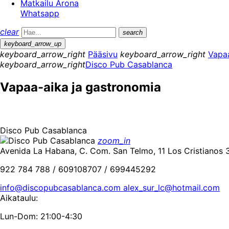
Matkailu Arona
Whatsapp
clear
search
keyboard_arrow_up
keyboard_arrow_right
Pääsivu
keyboard_arrow_right
Vapaa
keyboard_arrow_right
Disco Pub Casablanca
Vapaa-aika ja gastronomia
Disco Pub Casablanca
zoom_in
Avenida La Habana, C. Com. San Telmo, 11 Los Cristianos 
922 784 788 / 609108707 / 699445292
info@discopubcasablanca.com alex_sur_lc@hotmail.com
Aikataulu:
Lun-Dom: 21:00-4:30