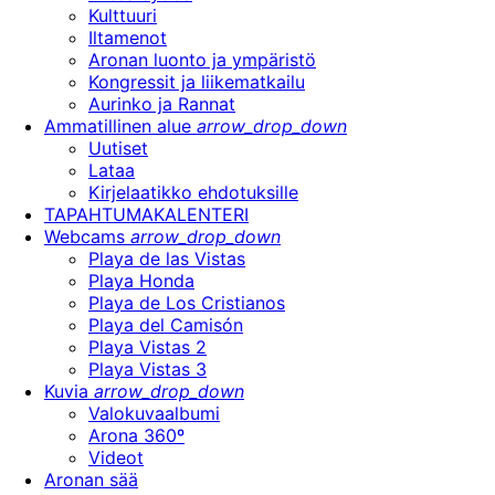
Kulttuuri
Iltamenot
Aronan luonto ja ympäristö
Kongressit ja liikematkailu
Aurinko ja Rannat
Ammatillinen alue
arrow_drop_down
Uutiset
Lataa
Kirjelaatikko ehdotuksille
TAPAHTUMAKALENTERI
Webcams
arrow_drop_down
Playa de las Vistas
Playa Honda
Playa de Los Cristianos
Playa del Camisón
Playa Vistas 2
Playa Vistas 3
Kuvia
arrow_drop_down
Valokuvaalbumi
Arona 360º
Videot
Aronan sää