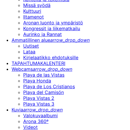
Missä syödä
Kulttuuri
Iltamenot
Aronan luonto ja ympäristö
Kongressit ja liikematkailu
Aurinko ja Rannat
Ammatillinen alue
arrow_drop_down
Uutiset
Lataa
Kirjelaatikko ehdotuksille
TAPAHTUMAKALENTERI
Webcams
arrow_drop_down
Playa de las Vistas
Playa Honda
Playa de Los Cristianos
Playa del Camisón
Playa Vistas 2
Playa Vistas 3
Kuvia
arrow_drop_down
Valokuvaalbumi
Arona 360º
Videot