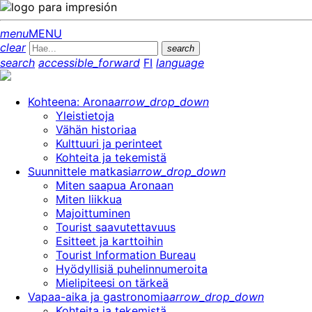
menu
MENU
clear
search
search
accessible_forward
FI
language
Kohteena: Arona
arrow_drop_down
Yleistietoja
Vähän historiaa
Kulttuuri ja perinteet
Kohteita ja tekemistä
Suunnittele matkasi
arrow_drop_down
Miten saapua Aronaan
Miten liikkua
Majoittuminen
Tourist saavutettavuus
Esitteet ja karttoihin
Tourist Information Bureau
Hyödyllisiä puhelinnumeroita
Mielipiteesi on tärkeä
Vapaa-aika ja gastronomia
arrow_drop_down
Kohteita ja tekemistä