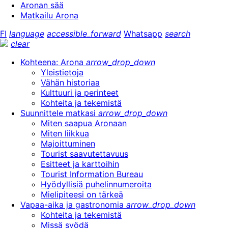
Aronan sää
Matkailu Arona
FI
language
accessible_forward
Whatsapp
search
clear
Kohteena: Arona
arrow_drop_down
Yleistietoja
Vähän historiaa
Kulttuuri ja perinteet
Kohteita ja tekemistä
Suunnittele matkasi
arrow_drop_down
Miten saapua Aronaan
Miten liikkua
Majoittuminen
Tourist saavutettavuus
Esitteet ja karttoihin
Tourist Information Bureau
Hyödyllisiä puhelinnumeroita
Mielipiteesi on tärkeä
Vapaa-aika ja gastronomia
arrow_drop_down
Kohteita ja tekemistä
Missä syödä