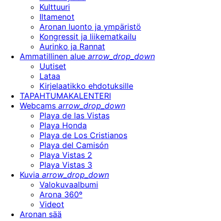
Kulttuuri
Iltamenot
Aronan luonto ja ympäristö
Kongressit ja liikematkailu
Aurinko ja Rannat
Ammatillinen alue
arrow_drop_down
Uutiset
Lataa
Kirjelaatikko ehdotuksille
TAPAHTUMAKALENTERI
Webcams
arrow_drop_down
Playa de las Vistas
Playa Honda
Playa de Los Cristianos
Playa del Camisón
Playa Vistas 2
Playa Vistas 3
Kuvia
arrow_drop_down
Valokuvaalbumi
Arona 360º
Videot
Aronan sää