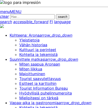
menu
MENU
clear
search
search
accessible_forward
FI
language
Kohteena: Arona
arrow_drop_down
Yleistietoja
Vähän historiaa
Kulttuuri ja perinteet
Kohteita ja tekemistä
Suunnittele matkasi
arrow_drop_down
Miten saapua Aronaan
Miten liikkua
Majoittuminen
Tourist saavutettavuus
Esitteet ja karttoihin
Tourist Information Bureau
Hyödyllisiä puhelinnumeroita
Mielipiteesi on tärkeä
Vapaa-aika ja gastronomia
arrow_drop_down
Kohteita ja tekemistä