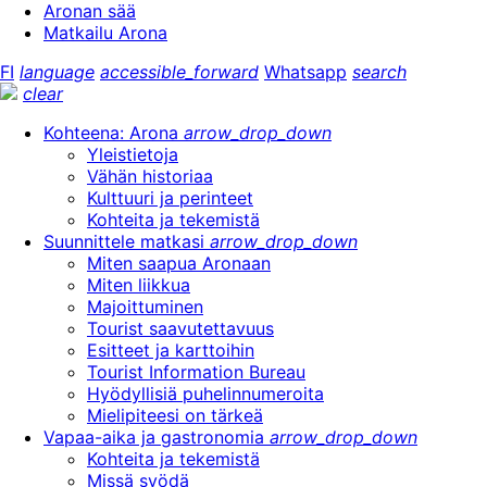
Aronan sää
Matkailu Arona
FI
language
accessible_forward
Whatsapp
search
clear
Kohteena: Arona
arrow_drop_down
Yleistietoja
Vähän historiaa
Kulttuuri ja perinteet
Kohteita ja tekemistä
Suunnittele matkasi
arrow_drop_down
Miten saapua Aronaan
Miten liikkua
Majoittuminen
Tourist saavutettavuus
Esitteet ja karttoihin
Tourist Information Bureau
Hyödyllisiä puhelinnumeroita
Mielipiteesi on tärkeä
Vapaa-aika ja gastronomia
arrow_drop_down
Kohteita ja tekemistä
Missä syödä