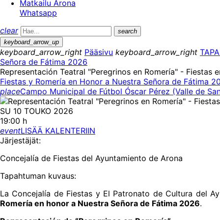
Matkailu Arona
Whatsapp
clear
search
keyboard_arrow_up
keyboard_arrow_right
Pääsivu
keyboard_arrow_right
TAP
Señora de Fátima 2026
Representación Teatral "Peregrinos en Romería" - Fiestas
Fiestas y Romería en Honor a Nuestra Señora de Fátima 2
place
Campo Municipal de Fútbol Óscar Pérez (Valle de Sa
SU 10 TOUKO 2026
19:00 h
event
LISÄÄ KALENTERIIN
Järjestäjät:
Concejalía de Fiestas del Ayuntamiento de Arona
Tapahtuman kuvaus:
La Concejalía de Fiestas y El Patronato de Cultura del A
Romería en honor a Nuestra Señora de Fátima 2026
.