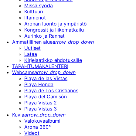
Missä syödä
Kulttuuri
Iltamenot
Aronan luonto ja ympäristö
Kongressit ja liikematkailu
Aurinko ja Rannat
Ammatillinen alue
arrow_drop_down
Uutiset
Lataa
Kirjelaatikko ehdotuksille
TAPAHTUMAKALENTERI
Webcams
arrow_drop_down
Playa de las Vistas
Playa Honda
Playa de Los Cristianos
Playa del Camisón
Playa Vistas 2
Playa Vistas 3
Kuvia
arrow_drop_down
Valokuvaalbumi
Arona 360º
Videot