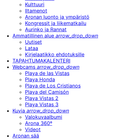
Kulttuuri
Iltamenot
Aronan luonto ja ympäristö
Kongressit ja liikematkailu
Aurinko ja Rannat
Ammatillinen alue
arrow_drop_down
Uutiset
Lataa
Kirjelaatikko ehdotuksille
TAPAHTUMAKALENTERI
Webcams
arrow_drop_down
Playa de las Vistas
Playa Honda
Playa de Los Cristianos
Playa del Camisón
Playa Vistas 2
Playa Vistas 3
Kuvia
arrow_drop_down
Valokuvaalbumi
Arona 360º
Videot
Aronan sää