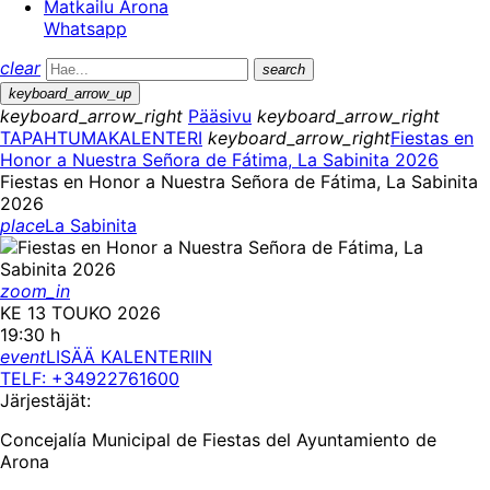
Matkailu Arona
Whatsapp
clear
search
keyboard_arrow_up
keyboard_arrow_right
Pääsivu
keyboard_arrow_right
TAPAHTUMAKALENTERI
keyboard_arrow_right
Fiestas en
Honor a Nuestra Señora de Fátima, La Sabinita 2026
Fiestas en Honor a Nuestra Señora de Fátima, La Sabinita
2026
place
La Sabinita
zoom_in
KE 13 TOUKO 2026
19:30 h
event
LISÄÄ KALENTERIIN
TELF: +34922761600
Järjestäjät:
Concejalía Municipal de Fiestas del Ayuntamiento de
Arona