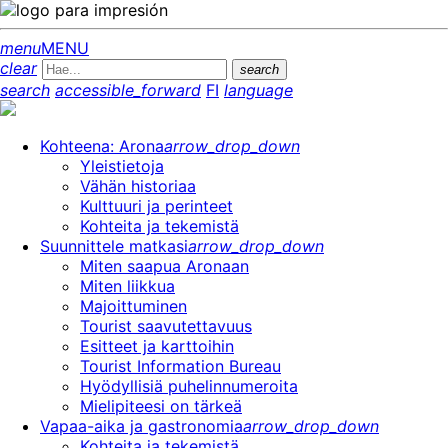
menu
MENU
clear
search
search
accessible_forward
FI
language
Kohteena: Arona
arrow_drop_down
Yleistietoja
Vähän historiaa
Kulttuuri ja perinteet
Kohteita ja tekemistä
Suunnittele matkasi
arrow_drop_down
Miten saapua Aronaan
Miten liikkua
Majoittuminen
Tourist saavutettavuus
Esitteet ja karttoihin
Tourist Information Bureau
Hyödyllisiä puhelinnumeroita
Mielipiteesi on tärkeä
Vapaa-aika ja gastronomia
arrow_drop_down
Kohteita ja tekemistä