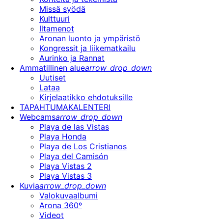
Missä syödä
Kulttuuri
Iltamenot
Aronan luonto ja ympäristö
Kongressit ja liikematkailu
Aurinko ja Rannat
Ammatillinen alue
arrow_drop_down
Uutiset
Lataa
Kirjelaatikko ehdotuksille
TAPAHTUMAKALENTERI
Webcams
arrow_drop_down
Playa de las Vistas
Playa Honda
Playa de Los Cristianos
Playa del Camisón
Playa Vistas 2
Playa Vistas 3
Kuvia
arrow_drop_down
Valokuvaalbumi
Arona 360º
Videot