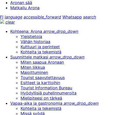
Aronan sää
Matkailu Arona
FI
language
accessible_forward
Whatsapp
search
clear
Kohteena: Arona
arrow_drop_down
Yleistietoja
Vähän historiaa
Kulttuuri ja perinteet
Kohteita ja tekemistä
Suunnittele matkasi
arrow_drop_down
Miten saapua Aronaan
Miten liikkua
Majoittuminen
Tourist saavutettavuus
Esitteet ja karttoihin
Tourist Information Bureau
Hyödyllisiä puhelinnumeroita
Mielipiteesi on tärkeä
Vapaa-aika ja gastronomia
arrow_drop_down
Kohteita ja tekemistä
Missä syödä