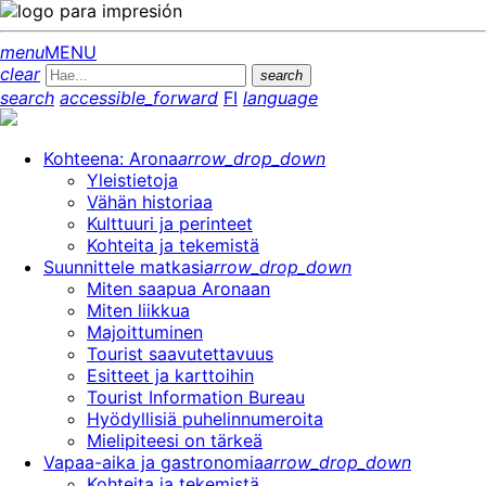
menu
MENU
clear
search
search
accessible_forward
FI
language
Kohteena: Arona
arrow_drop_down
Yleistietoja
Vähän historiaa
Kulttuuri ja perinteet
Kohteita ja tekemistä
Suunnittele matkasi
arrow_drop_down
Miten saapua Aronaan
Miten liikkua
Majoittuminen
Tourist saavutettavuus
Esitteet ja karttoihin
Tourist Information Bureau
Hyödyllisiä puhelinnumeroita
Mielipiteesi on tärkeä
Vapaa-aika ja gastronomia
arrow_drop_down
Kohteita ja tekemistä