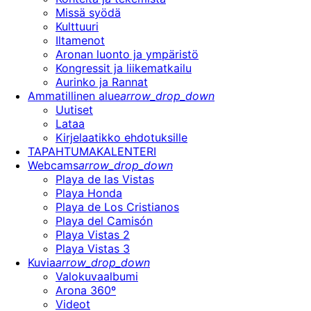
Missä syödä
Kulttuuri
Iltamenot
Aronan luonto ja ympäristö
Kongressit ja liikematkailu
Aurinko ja Rannat
Ammatillinen alue
arrow_drop_down
Uutiset
Lataa
Kirjelaatikko ehdotuksille
TAPAHTUMAKALENTERI
Webcams
arrow_drop_down
Playa de las Vistas
Playa Honda
Playa de Los Cristianos
Playa del Camisón
Playa Vistas 2
Playa Vistas 3
Kuvia
arrow_drop_down
Valokuvaalbumi
Arona 360º
Videot