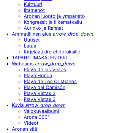
Kulttuuri
Iltamenot
Aronan luonto ja ympäristö
Kongressit ja liikematkailu
Aurinko ja Rannat
Ammatillinen alue
arrow_drop_down
Uutiset
Lataa
Kirjelaatikko ehdotuksille
TAPAHTUMAKALENTERI
Webcams
arrow_drop_down
Playa de las Vistas
Playa Honda
Playa de Los Cristianos
Playa del Camisón
Playa Vistas 2
Playa Vistas 3
Kuvia
arrow_drop_down
Valokuvaalbumi
Arona 360º
Videot
Aronan sää