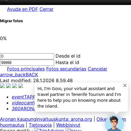
Ayuda en PDF
Cerrar
Migrar fotos
0%
Desde el id
Hasta el id
Fotos principales
Fotos secundarias
Cancelar
arrow_back
BACK
Last modified: 28.1.2026 8.59.48
Hi, I’m Goio, your virtual assistant and
travel partner in Tenerife Tourism and I’m
event
TAPAHTUMAKALENTERI
here to help you on knowing more about
videocam
WEBCAMS
the island.
360
ARONA 360º
Aronan kaupunginvaltuuskunta: arona.org
|
Oikeudellinen
huomautus
|
Tietosuoja
|
Webbisivut
Seuraa meitä: :