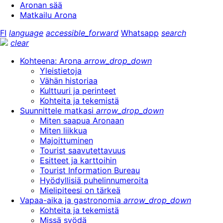
Aronan sää
Matkailu Arona
FI
language
accessible_forward
Whatsapp
search
clear
Kohteena: Arona
arrow_drop_down
Yleistietoja
Vähän historiaa
Kulttuuri ja perinteet
Kohteita ja tekemistä
Suunnittele matkasi
arrow_drop_down
Miten saapua Aronaan
Miten liikkua
Majoittuminen
Tourist saavutettavuus
Esitteet ja karttoihin
Tourist Information Bureau
Hyödyllisiä puhelinnumeroita
Mielipiteesi on tärkeä
Vapaa-aika ja gastronomia
arrow_drop_down
Kohteita ja tekemistä
Missä syödä