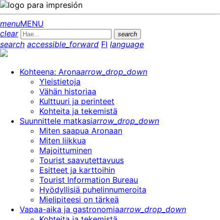
menu
MENU
clear
search
search
accessible_forward
FI
language
Kohteena: Arona
arrow_drop_down
Yleistietoja
Vähän historiaa
Kulttuuri ja perinteet
Kohteita ja tekemistä
Suunnittele matkasi
arrow_drop_down
Miten saapua Aronaan
Miten liikkua
Majoittuminen
Tourist saavutettavuus
Esitteet ja karttoihin
Tourist Information Bureau
Hyödyllisiä puhelinnumeroita
Mielipiteesi on tärkeä
Vapaa-aika ja gastronomia
arrow_drop_down
Kohteita ja tekemistä