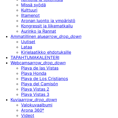
Missä syödä
Kulttuuri
Iltamenot
Aronan luonto ja ympäristö
Kongressit ja liikematkailu
Aurinko ja Rannat
Ammatillinen alue
arrow_drop_down
Uutiset
Lataa
Kirjelaatikko ehdotuksille
TAPAHTUMAKALENTERI
Webcams
arrow_drop_down
Playa de las Vistas
Playa Honda
Playa de Los Cristianos
Playa del Camisón
Playa Vistas 2
Playa Vistas 3
Kuvia
arrow_drop_down
Valokuvaalbumi
Arona 360º
Videot