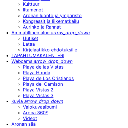
Kulttuuri
Iltamenot
Aronan luonto ja ympäristö
Kongressit ja liikematkailu
Aurinko ja Rannat
Ammatillinen alue
arrow_drop_down
Uutiset
Lataa
Kirjelaatikko ehdotuksille
TAPAHTUMAKALENTERI
Webcams
arrow_drop_down
Playa de las Vistas
Playa Honda
Playa de Los Cristianos
Playa del Camisón
Playa Vistas 2
Playa Vistas 3
Kuvia
arrow_drop_down
Valokuvaalbumi
Arona 360º
Videot
Aronan sää