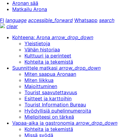
Aronan sää
Matkailu Arona
FI
language
accessible_forward
Whatsapp
search
clear
Kohteena: Arona
arrow_drop_down
Yleistietoja
Vähän historiaa
Kulttuuri ja perinteet
Kohteita ja tekemistä
Suunnittele matkasi
arrow_drop_down
Miten saapua Aronaan
Miten liikkua
Majoittuminen
Tourist saavutettavuus
Esitteet ja karttoihin
Tourist Information Bureau
Hyödyllisiä puhelinnumeroita
Mielipiteesi on tärkeä
Vapaa-aika ja gastronomia
arrow_drop_down
Kohteita ja tekemistä
Missä syödä