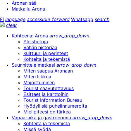
Aronan sää
Matkailu Arona
FI
language
accessible_forward
Whatsapp
search
clear
Kohteena: Arona
arrow_drop_down
Yleistietoja
Vähän historiaa
Kulttuuri ja perinteet
Kohteita ja tekemistä
Suunnittele matkasi
arrow_drop_down
Miten saapua Aronaan
Miten liikkua
Majoittuminen
Tourist saavutettavuus
Esitteet ja karttoihin
Tourist Information Bureau
Hyödyllisiä puhelinnumeroita
Mielipiteesi on tärkeä
Vapaa-aika ja gastronomia
arrow_drop_down
Kohteita ja tekemistä
Missä syödä