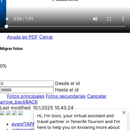
Ayuda en PDF
Cerrar
Migrar fotos
0%
Desde el id
Hasta el id
Fotos principales
Fotos secundarias
Cancelar
arrow_back
BACK
Last modified: 10.1.2025 10.43.24
Hi, I’m Goio, your virtual assistant and
travel partner in Tenerife Tourism and I’m
event
TAPAHTUMAKALENTERI
here to help you on knowing more about
videocam
WEBCAMS