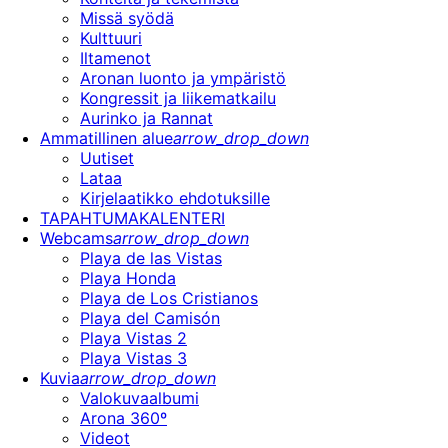
Missä syödä
Kulttuuri
Iltamenot
Aronan luonto ja ympäristö
Kongressit ja liikematkailu
Aurinko ja Rannat
Ammatillinen alue
arrow_drop_down
Uutiset
Lataa
Kirjelaatikko ehdotuksille
TAPAHTUMAKALENTERI
Webcams
arrow_drop_down
Playa de las Vistas
Playa Honda
Playa de Los Cristianos
Playa del Camisón
Playa Vistas 2
Playa Vistas 3
Kuvia
arrow_drop_down
Valokuvaalbumi
Arona 360º
Videot