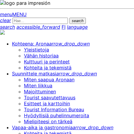
menu
MENU
clear
search
search
accessible_forward
FI
language
Kohteena: Arona
arrow_drop_down
Yleistietoja
Vähän historiaa
Kulttuuri ja perinteet
Kohteita ja tekemistä
Suunnittele matkasi
arrow_drop_down
Miten saapua Aronaan
Miten liikkua
Majoittuminen
Tourist saavutettavuus
Esitteet ja karttoihin
Tourist Information Bureau
Hyödyllisiä puhelinnumeroita
Mielipiteesi on tärkeä
Vapaa-aika ja gastronomia
arrow_drop_down
Kohteita ja tekemistä