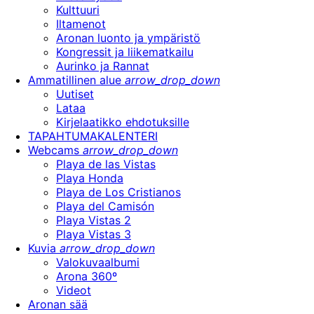
Kulttuuri
Iltamenot
Aronan luonto ja ympäristö
Kongressit ja liikematkailu
Aurinko ja Rannat
Ammatillinen alue
arrow_drop_down
Uutiset
Lataa
Kirjelaatikko ehdotuksille
TAPAHTUMAKALENTERI
Webcams
arrow_drop_down
Playa de las Vistas
Playa Honda
Playa de Los Cristianos
Playa del Camisón
Playa Vistas 2
Playa Vistas 3
Kuvia
arrow_drop_down
Valokuvaalbumi
Arona 360º
Videot
Aronan sää