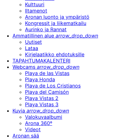
Kulttuuri
Iltamenot
Aronan luonto ja ympäristö
Kongressit ja liikematkailu
Aurinko ja Rannat
Ammatillinen alue
arrow_drop_down
Uutiset
Lataa
Kirjelaatikko ehdotuksille
TAPAHTUMAKALENTERI
Webcams
arrow_drop_down
Playa de las Vistas
Playa Honda
Playa de Los Cristianos
Playa del Camisón
Playa Vistas 2
Playa Vistas 3
Kuvia
arrow_drop_down
Valokuvaalbumi
Arona 360º
Videot
Aronan sää