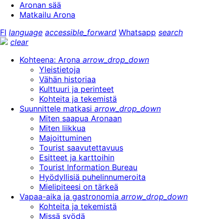
Aronan sää
Matkailu Arona
FI
language
accessible_forward
Whatsapp
search
clear
Kohteena: Arona
arrow_drop_down
Yleistietoja
Vähän historiaa
Kulttuuri ja perinteet
Kohteita ja tekemistä
Suunnittele matkasi
arrow_drop_down
Miten saapua Aronaan
Miten liikkua
Majoittuminen
Tourist saavutettavuus
Esitteet ja karttoihin
Tourist Information Bureau
Hyödyllisiä puhelinnumeroita
Mielipiteesi on tärkeä
Vapaa-aika ja gastronomia
arrow_drop_down
Kohteita ja tekemistä
Missä syödä