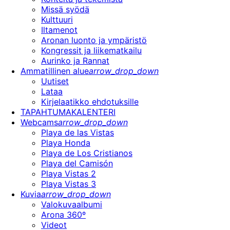
Missä syödä
Kulttuuri
Iltamenot
Aronan luonto ja ympäristö
Kongressit ja liikematkailu
Aurinko ja Rannat
Ammatillinen alue
arrow_drop_down
Uutiset
Lataa
Kirjelaatikko ehdotuksille
TAPAHTUMAKALENTERI
Webcams
arrow_drop_down
Playa de las Vistas
Playa Honda
Playa de Los Cristianos
Playa del Camisón
Playa Vistas 2
Playa Vistas 3
Kuvia
arrow_drop_down
Valokuvaalbumi
Arona 360º
Videot