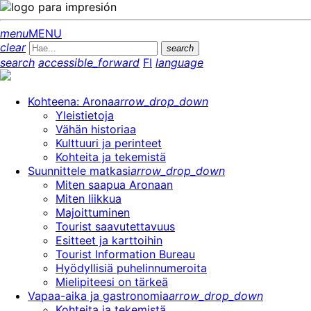
menu
MENU
clear
search
search
accessible_forward
FI
language
Kohteena: Arona
arrow_drop_down
Yleistietoja
Vähän historiaa
Kulttuuri ja perinteet
Kohteita ja tekemistä
Suunnittele matkasi
arrow_drop_down
Miten saapua Aronaan
Miten liikkua
Majoittuminen
Tourist saavutettavuus
Esitteet ja karttoihin
Tourist Information Bureau
Hyödyllisiä puhelinnumeroita
Mielipiteesi on tärkeä
Vapaa-aika ja gastronomia
arrow_drop_down
Kohteita ja tekemistä