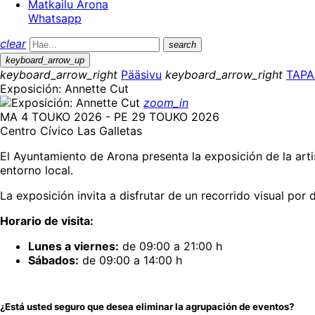
Matkailu Arona
Whatsapp
clear
search
keyboard_arrow_up
keyboard_arrow_right
Pääsivu
keyboard_arrow_right
TAP
Exposición: Annette Cut
zoom_in
MA 4 TOUKO 2026 - PE 29 TOUKO 2026
Centro Cívico Las Galletas
El Ayuntamiento de Arona presenta la exposición de la art
entorno local.
La exposición invita a disfrutar de un recorrido visual por 
Horario de visita:
Lunes a viernes:
de 09:00 a 21:00 h
Sábados:
de 09:00 a 14:00 h
¿Está usted seguro que desea eliminar la agrupación de eventos?