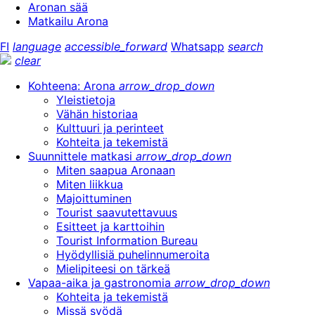
Aronan sää
Matkailu Arona
FI
language
accessible_forward
Whatsapp
search
clear
Kohteena: Arona
arrow_drop_down
Yleistietoja
Vähän historiaa
Kulttuuri ja perinteet
Kohteita ja tekemistä
Suunnittele matkasi
arrow_drop_down
Miten saapua Aronaan
Miten liikkua
Majoittuminen
Tourist saavutettavuus
Esitteet ja karttoihin
Tourist Information Bureau
Hyödyllisiä puhelinnumeroita
Mielipiteesi on tärkeä
Vapaa-aika ja gastronomia
arrow_drop_down
Kohteita ja tekemistä
Missä syödä