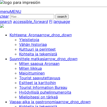
menu
MENU
clear
search
search
accessible_forward
FI
language
Kohteena: Arona
arrow_drop_down
Yleistietoja
Vähän historiaa
Kulttuuri ja perinteet
Kohteita ja tekemistä
Suunnittele matkasi
arrow_drop_down
Miten saapua Aronaan
Miten liikkua
Majoittuminen
Tourist saavutettavuus
Esitteet ja karttoihin
Tourist Information Bureau
Hyödyllisiä puhelinnumeroita
Mielipiteesi on tärkeä
Vapaa-aika ja gastronomia
arrow_drop_down
Kohteita ja tekemistä