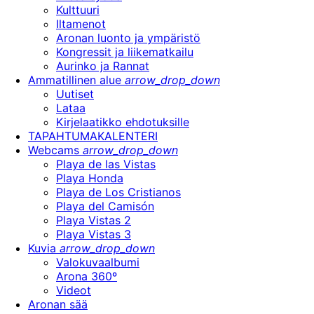
Kulttuuri
Iltamenot
Aronan luonto ja ympäristö
Kongressit ja liikematkailu
Aurinko ja Rannat
Ammatillinen alue
arrow_drop_down
Uutiset
Lataa
Kirjelaatikko ehdotuksille
TAPAHTUMAKALENTERI
Webcams
arrow_drop_down
Playa de las Vistas
Playa Honda
Playa de Los Cristianos
Playa del Camisón
Playa Vistas 2
Playa Vistas 3
Kuvia
arrow_drop_down
Valokuvaalbumi
Arona 360º
Videot
Aronan sää