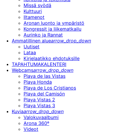
Missä syödä
Kulttuuri
Iltamenot
Aronan luonto ja ympäristö
Kongressit ja liikematkailu
Aurinko ja Rannat
Ammatillinen alue
arrow_drop_down
Uutiset
Lataa
Kirjelaatikko ehdotuksille
TAPAHTUMAKALENTERI
Webcams
arrow_drop_down
Playa de las Vistas
Playa Honda
Playa de Los Cristianos
Playa del Camisón
Playa Vistas 2
Playa Vistas 3
Kuvia
arrow_drop_down
Valokuvaalbumi
Arona 360º
Videot