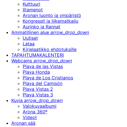
Kulttuuri
Iltamenot
Aronan luonto ja ympäristö
Kongressit ja liikematkailu
Aurinko ja Rannat
Ammatillinen alue
arrow_drop_down
Uutiset
Lataa
Kirjelaatikko ehdotuksille
TAPAHTUMAKALENTERI
Webcams
arrow_drop_down
Playa de las Vistas
Playa Honda
Playa de Los Cristianos
Playa del Camisón
Playa Vistas 2
Playa Vistas 3
Kuvia
arrow_drop_down
Valokuvaalbumi
Arona 360º
Videot
Aronan sää