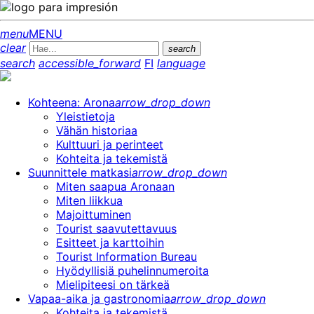
menu
MENU
clear
search
search
accessible_forward
FI
language
Kohteena: Arona
arrow_drop_down
Yleistietoja
Vähän historiaa
Kulttuuri ja perinteet
Kohteita ja tekemistä
Suunnittele matkasi
arrow_drop_down
Miten saapua Aronaan
Miten liikkua
Majoittuminen
Tourist saavutettavuus
Esitteet ja karttoihin
Tourist Information Bureau
Hyödyllisiä puhelinnumeroita
Mielipiteesi on tärkeä
Vapaa-aika ja gastronomia
arrow_drop_down
Kohteita ja tekemistä