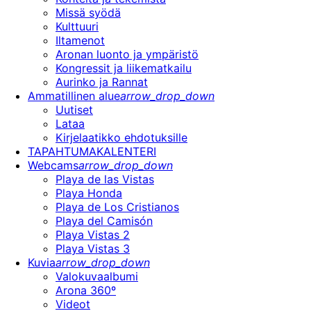
Missä syödä
Kulttuuri
Iltamenot
Aronan luonto ja ympäristö
Kongressit ja liikematkailu
Aurinko ja Rannat
Ammatillinen alue
arrow_drop_down
Uutiset
Lataa
Kirjelaatikko ehdotuksille
TAPAHTUMAKALENTERI
Webcams
arrow_drop_down
Playa de las Vistas
Playa Honda
Playa de Los Cristianos
Playa del Camisón
Playa Vistas 2
Playa Vistas 3
Kuvia
arrow_drop_down
Valokuvaalbumi
Arona 360º
Videot