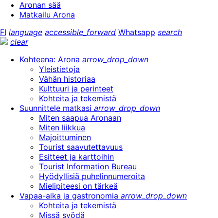
Aronan sää
Matkailu Arona
FI
language
accessible_forward
Whatsapp
search
clear
Kohteena: Arona
arrow_drop_down
Yleistietoja
Vähän historiaa
Kulttuuri ja perinteet
Kohteita ja tekemistä
Suunnittele matkasi
arrow_drop_down
Miten saapua Aronaan
Miten liikkua
Majoittuminen
Tourist saavutettavuus
Esitteet ja karttoihin
Tourist Information Bureau
Hyödyllisiä puhelinnumeroita
Mielipiteesi on tärkeä
Vapaa-aika ja gastronomia
arrow_drop_down
Kohteita ja tekemistä
Missä syödä