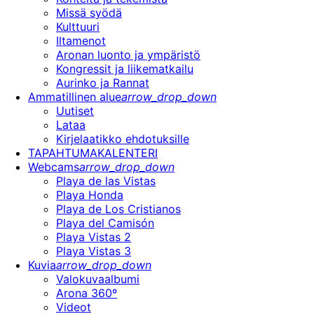
Missä syödä
Kulttuuri
Iltamenot
Aronan luonto ja ympäristö
Kongressit ja liikematkailu
Aurinko ja Rannat
Ammatillinen alue
arrow_drop_down
Uutiset
Lataa
Kirjelaatikko ehdotuksille
TAPAHTUMAKALENTERI
Webcams
arrow_drop_down
Playa de las Vistas
Playa Honda
Playa de Los Cristianos
Playa del Camisón
Playa Vistas 2
Playa Vistas 3
Kuvia
arrow_drop_down
Valokuvaalbumi
Arona 360º
Videot