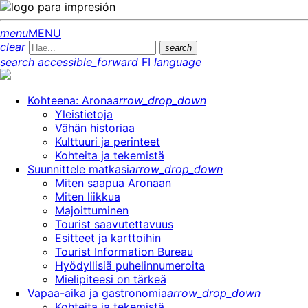
menu
MENU
clear
search
search
accessible_forward
FI
language
Kohteena: Arona
arrow_drop_down
Yleistietoja
Vähän historiaa
Kulttuuri ja perinteet
Kohteita ja tekemistä
Suunnittele matkasi
arrow_drop_down
Miten saapua Aronaan
Miten liikkua
Majoittuminen
Tourist saavutettavuus
Esitteet ja karttoihin
Tourist Information Bureau
Hyödyllisiä puhelinnumeroita
Mielipiteesi on tärkeä
Vapaa-aika ja gastronomia
arrow_drop_down
Kohteita ja tekemistä