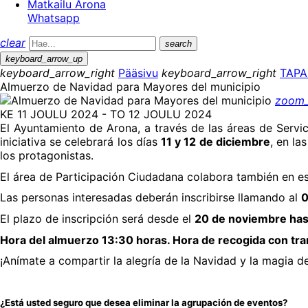
Matkailu Arona
Whatsapp
clear
search
keyboard_arrow_up
keyboard_arrow_right
Pääsivu
keyboard_arrow_right
TAP
Almuerzo de Navidad para Mayores del municipio
zoom_
KE 11 JOULU 2024 - TO 12 JOULU 2024
El Ayuntamiento de Arona, a través de las áreas de Servic
iniciativa se celebrará los días
11 y 12 de diciembre
, en la
los protagonistas.
El área de Participación Ciudadana colabora también en est
Las personas interesadas deberán inscribirse llamando al
0
El plazo de inscripción será desde el
20 de noviembre has
Hora del almuerzo 13:30 horas. Hora de recogida con tra
¡Anímate a compartir la alegría de la Navidad y la magia 
¿Está usted seguro que desea eliminar la agrupación de eventos?