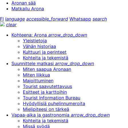
Aronan sää
Matkailu Arona
FI
language
accessible_forward
Whatsapp
search
clear
Kohteena: Arona
arrow_drop_down
Yleistietoja
Vähän historiaa
Kulttuuri ja perinteet
Kohteita ja tekemistä
Suunnittele matkasi
arrow_drop_down
Miten saapua Aronaan
Miten liikkua
Majoittuminen
Tourist saavutettavuus
Esitteet ja karttoihin
Tourist Information Bureau
Hyödyllisiä puhelinnumeroita
Mielipiteesi on tärkeä
Vapaa-aika ja gastronomia
arrow_drop_down
Kohteita ja tekemistä
Missä syödä