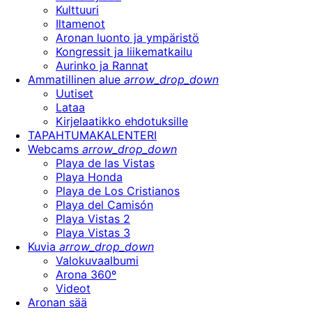
Kulttuuri
Iltamenot
Aronan luonto ja ympäristö
Kongressit ja liikematkailu
Aurinko ja Rannat
Ammatillinen alue
arrow_drop_down
Uutiset
Lataa
Kirjelaatikko ehdotuksille
TAPAHTUMAKALENTERI
Webcams
arrow_drop_down
Playa de las Vistas
Playa Honda
Playa de Los Cristianos
Playa del Camisón
Playa Vistas 2
Playa Vistas 3
Kuvia
arrow_drop_down
Valokuvaalbumi
Arona 360º
Videot
Aronan sää