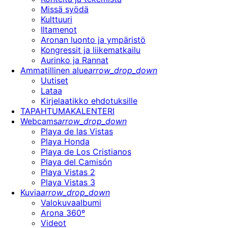
Missä syödä
Kulttuuri
Iltamenot
Aronan luonto ja ympäristö
Kongressit ja liikematkailu
Aurinko ja Rannat
Ammatillinen alue
arrow_drop_down
Uutiset
Lataa
Kirjelaatikko ehdotuksille
TAPAHTUMAKALENTERI
Webcams
arrow_drop_down
Playa de las Vistas
Playa Honda
Playa de Los Cristianos
Playa del Camisón
Playa Vistas 2
Playa Vistas 3
Kuvia
arrow_drop_down
Valokuvaalbumi
Arona 360º
Videot