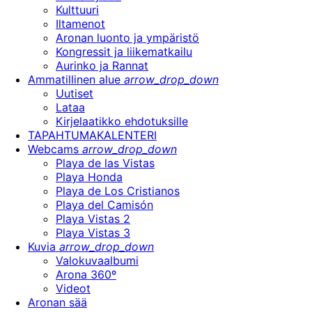
Kulttuuri
Iltamenot
Aronan luonto ja ympäristö
Kongressit ja liikematkailu
Aurinko ja Rannat
Ammatillinen alue
arrow_drop_down
Uutiset
Lataa
Kirjelaatikko ehdotuksille
TAPAHTUMAKALENTERI
Webcams
arrow_drop_down
Playa de las Vistas
Playa Honda
Playa de Los Cristianos
Playa del Camisón
Playa Vistas 2
Playa Vistas 3
Kuvia
arrow_drop_down
Valokuvaalbumi
Arona 360º
Videot
Aronan sää