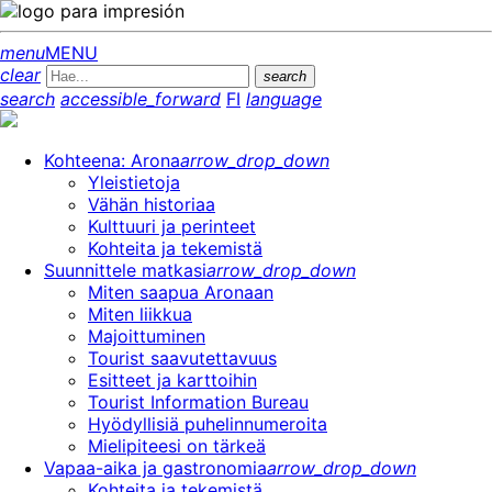
menu
MENU
clear
search
search
accessible_forward
FI
language
Kohteena: Arona
arrow_drop_down
Yleistietoja
Vähän historiaa
Kulttuuri ja perinteet
Kohteita ja tekemistä
Suunnittele matkasi
arrow_drop_down
Miten saapua Aronaan
Miten liikkua
Majoittuminen
Tourist saavutettavuus
Esitteet ja karttoihin
Tourist Information Bureau
Hyödyllisiä puhelinnumeroita
Mielipiteesi on tärkeä
Vapaa-aika ja gastronomia
arrow_drop_down
Kohteita ja tekemistä