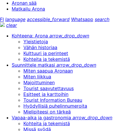
Aronan sää
Matkailu Arona
FI
language
accessible_forward
Whatsapp
search
clear
Kohteena: Arona
arrow_drop_down
Yleistietoja
Vähän historiaa
Kulttuuri ja perinteet
Kohteita ja tekemistä
Suunnittele matkasi
arrow_drop_down
Miten saapua Aronaan
Miten liikkua
Majoittuminen
Tourist saavutettavuus
Esitteet ja karttoihin
Tourist Information Bureau
Hyödyllisiä puhelinnumeroita
Mielipiteesi on tärkeä
Vapaa-aika ja gastronomia
arrow_drop_down
Kohteita ja tekemistä
Missä syödä