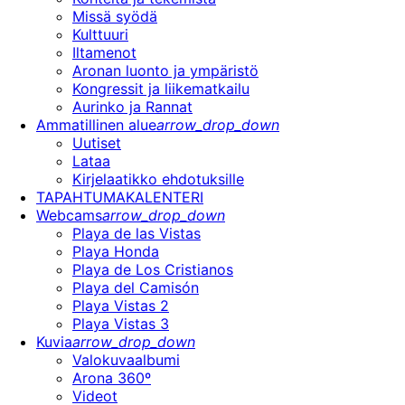
Missä syödä
Kulttuuri
Iltamenot
Aronan luonto ja ympäristö
Kongressit ja liikematkailu
Aurinko ja Rannat
Ammatillinen alue
arrow_drop_down
Uutiset
Lataa
Kirjelaatikko ehdotuksille
TAPAHTUMAKALENTERI
Webcams
arrow_drop_down
Playa de las Vistas
Playa Honda
Playa de Los Cristianos
Playa del Camisón
Playa Vistas 2
Playa Vistas 3
Kuvia
arrow_drop_down
Valokuvaalbumi
Arona 360º
Videot