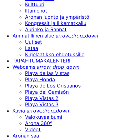
Kulttuuri
Iltamenot
Aronan luonto ja ympäristö
Kongressit ja liikematkailu
Aurinko ja Rannat
Ammatillinen alue
arrow_drop_down
Uutiset
Lataa
Kirjelaatikko ehdotuksille
TAPAHTUMAKALENTERI
Webcams
arrow_drop_down
Playa de las Vistas
Playa Honda
Playa de Los Cristianos
Playa del Camisón
Playa Vistas 2
Playa Vistas 3
Kuvia
arrow_drop_down
Valokuvaalbumi
Arona 360º
Videot
Aronan sää