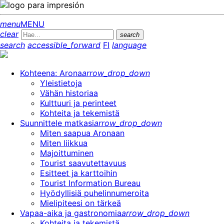
menu
MENU
clear
search
search
accessible_forward
FI
language
Kohteena: Arona
arrow_drop_down
Yleistietoja
Vähän historiaa
Kulttuuri ja perinteet
Kohteita ja tekemistä
Suunnittele matkasi
arrow_drop_down
Miten saapua Aronaan
Miten liikkua
Majoittuminen
Tourist saavutettavuus
Esitteet ja karttoihin
Tourist Information Bureau
Hyödyllisiä puhelinnumeroita
Mielipiteesi on tärkeä
Vapaa-aika ja gastronomia
arrow_drop_down
Kohteita ja tekemistä