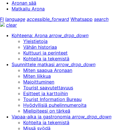
Aronan sää
Matkailu Arona
FI
language
accessible_forward
Whatsapp
search
clear
Kohteena: Arona
arrow_drop_down
Yleistietoja
Vähän historiaa
Kulttuuri ja perinteet
Kohteita ja tekemistä
Suunnittele matkasi
arrow_drop_down
Miten saapua Aronaan
Miten liikkua
Majoittuminen
Tourist saavutettavuus
Esitteet ja karttoihin
Tourist Information Bureau
Hyödyllisiä puhelinnumeroita
Mielipiteesi on tärkeä
Vapaa-aika ja gastronomia
arrow_drop_down
Kohteita ja tekemistä
Missä syödä