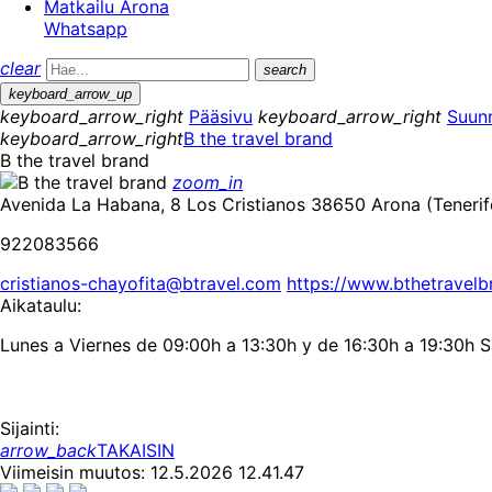
Matkailu Arona
Whatsapp
clear
search
keyboard_arrow_up
keyboard_arrow_right
Pääsivu
keyboard_arrow_right
Suunn
keyboard_arrow_right
B the travel brand
B the travel brand
zoom_in
Avenida La Habana, 8 Los Cristianos 38650 Arona (Tenerif
922083566
cristianos-chayofita@btravel.com
https://www.bthetravel
Aikataulu:
Lunes a Viernes de 09:00h a 13:30h y de 16:30h a 19:30h 
Sijainti:
arrow_back
TAKAISIN
Viimeisin muutos: 12.5.2026 12.41.47