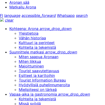
Aronan sää
Matkailu Arona
FI
language
accessible_forward
Whatsapp
search
clear
Kohteena: Arona
arrow_drop_down
Yleistietoja
Vähän historiaa
Kulttuuri ja perinteet
Kohteita ja tekemistä
Suunnittele matkasi
arrow_drop_down
Miten saapua Aronaan
Miten liikkua
Majoittuminen
Tourist saavutettavuus
Esitteet ja karttoihin
Tourist Information Bureau
Hyödyllisiä puhelinnumeroita
Mielipiteesi on tärkeä
Vapaa-aika ja gastronomia
arrow_drop_down
Kohteita ja tekemistä
Missä syödä