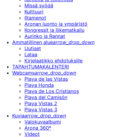
Missä syödä
Kulttuuri
Iltamenot
Aronan luonto ja ympäristö
Kongressit ja liikematkailu
Aurinko ja Rannat
Ammatillinen alue
arrow_drop_down
Uutiset
Lataa
Kirjelaatikko ehdotuksille
TAPAHTUMAKALENTERI
Webcams
arrow_drop_down
Playa de las Vistas
Playa Honda
Playa de Los Cristianos
Playa del Camisón
Playa Vistas 2
Playa Vistas 3
Kuvia
arrow_drop_down
Valokuvaalbumi
Arona 360º
Videot