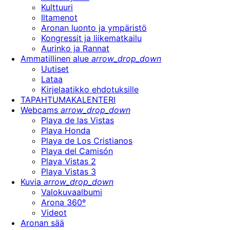
Kulttuuri
Iltamenot
Aronan luonto ja ympäristö
Kongressit ja liikematkailu
Aurinko ja Rannat
Ammatillinen alue
arrow_drop_down
Uutiset
Lataa
Kirjelaatikko ehdotuksille
TAPAHTUMAKALENTERI
Webcams
arrow_drop_down
Playa de las Vistas
Playa Honda
Playa de Los Cristianos
Playa del Camisón
Playa Vistas 2
Playa Vistas 3
Kuvia
arrow_drop_down
Valokuvaalbumi
Arona 360º
Videot
Aronan sää