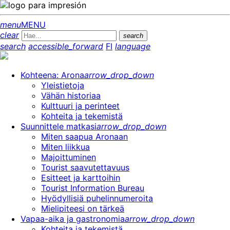
menu
MENU
clear
search
search
accessible_forward
FI
language
Kohteena: Arona
arrow_drop_down
Yleistietoja
Vähän historiaa
Kulttuuri ja perinteet
Kohteita ja tekemistä
Suunnittele matkasi
arrow_drop_down
Miten saapua Aronaan
Miten liikkua
Majoittuminen
Tourist saavutettavuus
Esitteet ja karttoihin
Tourist Information Bureau
Hyödyllisiä puhelinnumeroita
Mielipiteesi on tärkeä
Vapaa-aika ja gastronomia
arrow_drop_down
Kohteita ja tekemistä