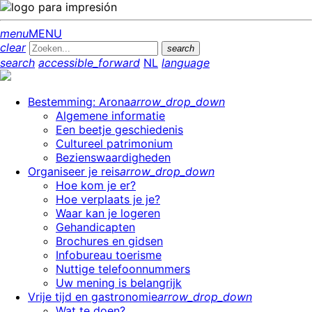
menu
MENU
clear
search
search
accessible_forward
NL
language
Bestemming: Arona
arrow_drop_down
Algemene informatie
Een beetje geschiedenis
Cultureel patrimonium
Bezienswaardigheden
Organiseer je reis
arrow_drop_down
Hoe kom je er?
Hoe verplaats je je?
Waar kan je logeren
Gehandicapten
Brochures en gidsen
Infobureau toerisme
Nuttige telefoonnummers
Uw mening is belangrijk
Vrije tijd en gastronomie
arrow_drop_down
Wat te doen?