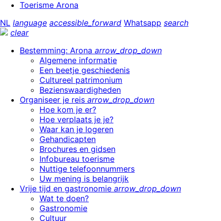
Toerisme Arona
NL
language
accessible_forward
Whatsapp
search
clear
Bestemming: Arona
arrow_drop_down
Algemene informatie
Een beetje geschiedenis
Cultureel patrimonium
Bezienswaardigheden
Organiseer je reis
arrow_drop_down
Hoe kom je er?
Hoe verplaats je je?
Waar kan je logeren
Gehandicapten
Brochures en gidsen
Infobureau toerisme
Nuttige telefoonnummers
Uw mening is belangrijk
Vrije tijd en gastronomie
arrow_drop_down
Wat te doen?
Gastronomie
Cultuur