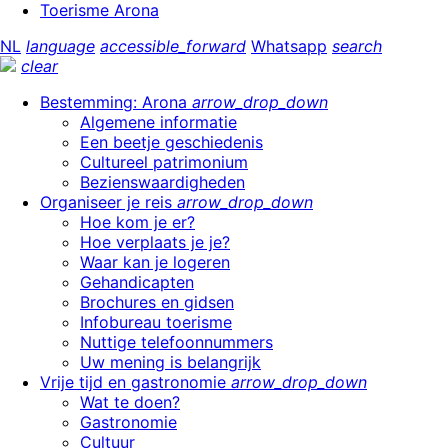
Toerisme Arona
NL
language
accessible_forward
Whatsapp
search
clear
Bestemming: Arona
arrow_drop_down
Algemene informatie
Een beetje geschiedenis
Cultureel patrimonium
Bezienswaardigheden
Organiseer je reis
arrow_drop_down
Hoe kom je er?
Hoe verplaats je je?
Waar kan je logeren
Gehandicapten
Brochures en gidsen
Infobureau toerisme
Nuttige telefoonnummers
Uw mening is belangrijk
Vrije tijd en gastronomie
arrow_drop_down
Wat te doen?
Gastronomie
Cultuur