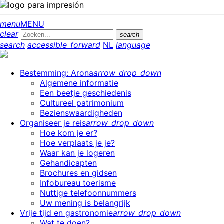
menu
MENU
clear
search
search
accessible_forward
NL
language
Bestemming: Arona
arrow_drop_down
Algemene informatie
Een beetje geschiedenis
Cultureel patrimonium
Bezienswaardigheden
Organiseer je reis
arrow_drop_down
Hoe kom je er?
Hoe verplaats je je?
Waar kan je logeren
Gehandicapten
Brochures en gidsen
Infobureau toerisme
Nuttige telefoonnummers
Uw mening is belangrijk
Vrije tijd en gastronomie
arrow_drop_down
Wat te doen?