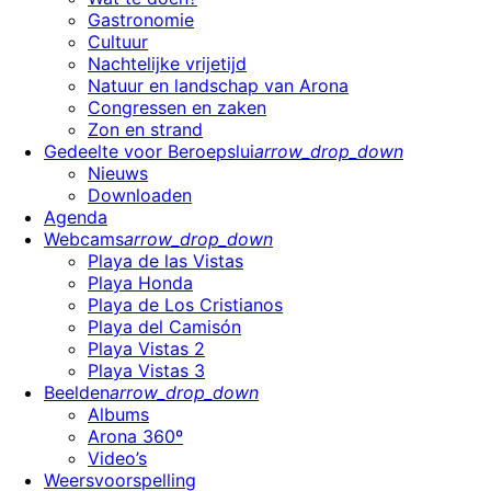
Gastronomie
Cultuur
Nachtelijke vrijetijd
Natuur en landschap van Arona
Congressen en zaken
Zon en strand
Gedeelte voor Beroepslui
arrow_drop_down
Nieuws
Downloaden
Agenda
Webcams
arrow_drop_down
Playa de las Vistas
Playa Honda
Playa de Los Cristianos
Playa del Camisón
Playa Vistas 2
Playa Vistas 3
Beelden
arrow_drop_down
Albums
Arona 360º
Video’s
Weersvoorspelling