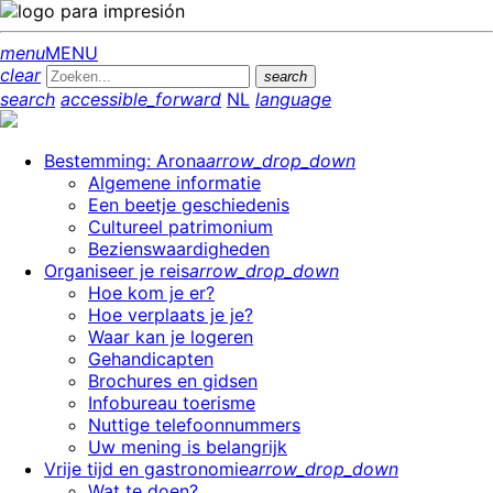
menu
MENU
clear
search
search
accessible_forward
NL
language
Bestemming: Arona
arrow_drop_down
Algemene informatie
Een beetje geschiedenis
Cultureel patrimonium
Bezienswaardigheden
Organiseer je reis
arrow_drop_down
Hoe kom je er?
Hoe verplaats je je?
Waar kan je logeren
Gehandicapten
Brochures en gidsen
Infobureau toerisme
Nuttige telefoonnummers
Uw mening is belangrijk
Vrije tijd en gastronomie
arrow_drop_down
Wat te doen?