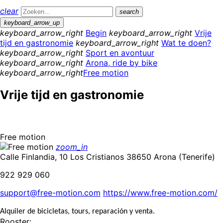
clear
search
keyboard_arrow_up
keyboard_arrow_right
Begin
keyboard_arrow_right
Vrije
tijd en gastronomie
keyboard_arrow_right
Wat te doen?
keyboard_arrow_right
Sport en avontuur
keyboard_arrow_right
Arona, ride by bike
keyboard_arrow_right
Free motion
Vrije tijd en gastronomie
Free motion
zoom_in
Calle Finlandia, 10 Los Cristianos 38650 Arona (Tenerife)
922 929 060
support@free-motion.com
https://www.free-motion.com/
Alquiler de bicicletas, tours, reparación y venta.
Rooster: