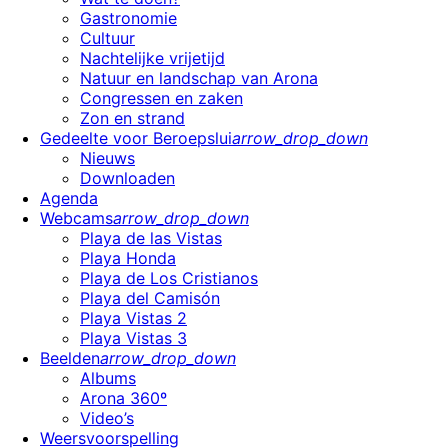
Gastronomie
Cultuur
Nachtelijke vrijetijd
Natuur en landschap van Arona
Congressen en zaken
Zon en strand
Gedeelte voor Beroepslui
arrow_drop_down
Nieuws
Downloaden
Agenda
Webcams
arrow_drop_down
Playa de las Vistas
Playa Honda
Playa de Los Cristianos
Playa del Camisón
Playa Vistas 2
Playa Vistas 3
Beelden
arrow_drop_down
Albums
Arona 360º
Video’s
Weersvoorspelling