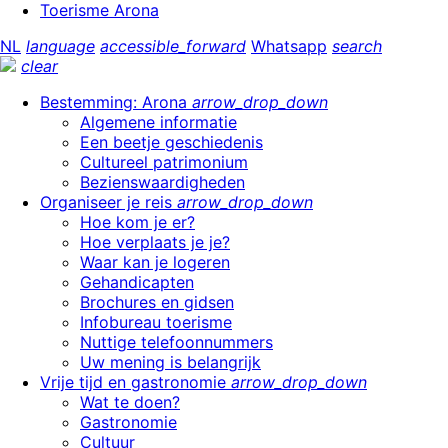
Toerisme Arona
NL
language
accessible_forward
Whatsapp
search
clear
Bestemming: Arona
arrow_drop_down
Algemene informatie
Een beetje geschiedenis
Cultureel patrimonium
Bezienswaardigheden
Organiseer je reis
arrow_drop_down
Hoe kom je er?
Hoe verplaats je je?
Waar kan je logeren
Gehandicapten
Brochures en gidsen
Infobureau toerisme
Nuttige telefoonnummers
Uw mening is belangrijk
Vrije tijd en gastronomie
arrow_drop_down
Wat te doen?
Gastronomie
Cultuur