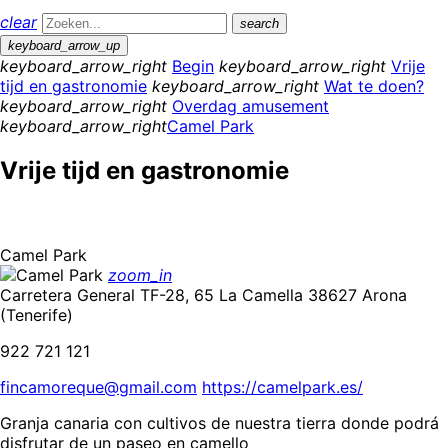
clear
search
keyboard_arrow_up
keyboard_arrow_right
Begin
keyboard_arrow_right
Vrije
tijd en gastronomie
keyboard_arrow_right
Wat te doen?
keyboard_arrow_right
Overdag amusement
keyboard_arrow_right
Camel Park
Vrije tijd en gastronomie
Camel Park
zoom_in
Carretera General TF-28, 65 La Camella 38627 Arona
(Tenerife)
922 721 121
fincamoreque@gmail.com
https://camelpark.es/
Granja canaria con cultivos de nuestra tierra donde podrá
disfrutar de un paseo en camello