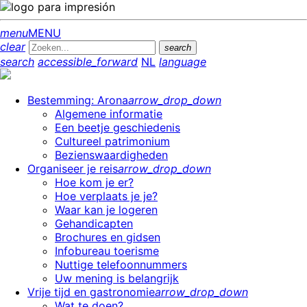
menu
MENU
clear
search
search
accessible_forward
NL
language
Bestemming: Arona
arrow_drop_down
Algemene informatie
Een beetje geschiedenis
Cultureel patrimonium
Bezienswaardigheden
Organiseer je reis
arrow_drop_down
Hoe kom je er?
Hoe verplaats je je?
Waar kan je logeren
Gehandicapten
Brochures en gidsen
Infobureau toerisme
Nuttige telefoonnummers
Uw mening is belangrijk
Vrije tijd en gastronomie
arrow_drop_down
Wat te doen?