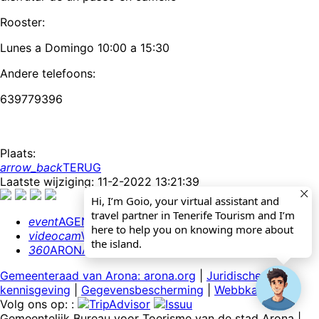
Rooster:
Lunes a Domingo 10:00 a 15:30
Andere telefoons:
639779396
Plaats:
arrow_back
TERUG
Laatste wijziging: 11-2-2022 13:21:39
Hi, I’m Goio, your virtual assistant and
travel partner in Tenerife Tourism and I’m
event
AGENDA
here to help you on knowing more about
videocam
WEBCAMS
the island.
360
ARONA 360º
Gemeenteraad van Arona: arona.org
|
Juridische
kennisgeving
|
Gegevensbescherming
|
Webbkaart
Volg ons op: :
Gemeentelijk Bureau voor Toerisme van de stad Arona |