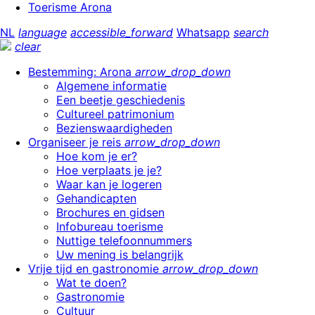
Toerisme Arona
NL
language
accessible_forward
Whatsapp
search
clear
Bestemming: Arona
arrow_drop_down
Algemene informatie
Een beetje geschiedenis
Cultureel patrimonium
Bezienswaardigheden
Organiseer je reis
arrow_drop_down
Hoe kom je er?
Hoe verplaats je je?
Waar kan je logeren
Gehandicapten
Brochures en gidsen
Infobureau toerisme
Nuttige telefoonnummers
Uw mening is belangrijk
Vrije tijd en gastronomie
arrow_drop_down
Wat te doen?
Gastronomie
Cultuur