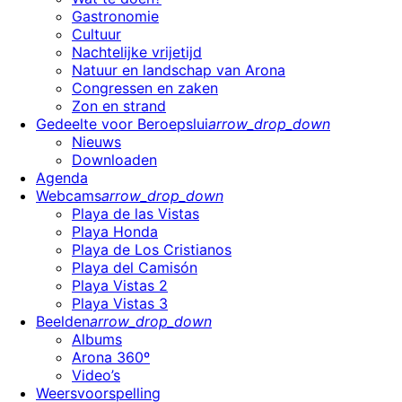
Gastronomie
Cultuur
Nachtelijke vrijetijd
Natuur en landschap van Arona
Congressen en zaken
Zon en strand
Gedeelte voor Beroepslui
arrow_drop_down
Nieuws
Downloaden
Agenda
Webcams
arrow_drop_down
Playa de las Vistas
Playa Honda
Playa de Los Cristianos
Playa del Camisón
Playa Vistas 2
Playa Vistas 3
Beelden
arrow_drop_down
Albums
Arona 360º
Video’s
Weersvoorspelling