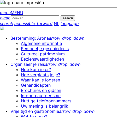
menu
MENU
clear
search
search
accessible_forward
NL
language
Bestemming: Arona
arrow_drop_down
Algemene informatie
Een beetje geschiedenis
Cultureel patrimonium
Bezienswaardigheden
Organiseer je reis
arrow_drop_down
Hoe kom je er?
Hoe verplaats je je?
Waar kan je logeren
Gehandicapten
Brochures en gidsen
Infobureau toerisme
Nuttige telefoonnummers
Uw mening is belangrijk
Vrije tijd en gastronomie
arrow_drop_down
Wat te doen?