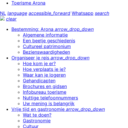
Toerisme Arona
NL
language
accessible_forward
Whatsapp
search
clear
Bestemming: Arona
arrow_drop_down
Algemene informatie
Een beetje geschiedenis
Cultureel patrimonium
Bezienswaardigheden
Organiseer je reis
arrow_drop_down
Hoe kom je er?
Hoe verplaats je je?
Waar kan je logeren
Gehandicapten
Brochures en gidsen
Infobureau toerisme
Nuttige telefoonnummers
Uw mening is belangrijk
Vrije tijd en gastronomie
arrow_drop_down
Wat te doen?
Gastronomie
Cultuur