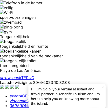
sportvoorzieningen
Toegankelijkheid
toegankelijkheid en ruimte
toegankelijkheid van de badkamer
toeristengebied
Playa de Las Américas
arrow_back
TERUG
Laatste wijziging: 20-4-2023 10:32:08
Hi, I’m Goio, your virtual assistant and
travel partner in Tenerife Tourism and I’m
event
AGENDA
here to help you on knowing more about
videocam
WEBCAMS
the island.
360
ARONA 360º