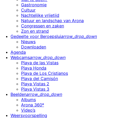
Gastronomie
Cultuur
Nachtelijke vrijetijd
Natuur en landschap van Arona
Congressen en zaken
Zon en strand
Gedeelte voor Beroepslui
arrow_drop_down
Nieuws
Downloaden
Agenda
Webcams
arrow_drop_down
Playa de las Vistas
Playa Honda
Playa de Los Cristianos
Playa del Camisón
Playa Vistas 2
Playa Vistas 3
Beelden
arrow_drop_down
Albums
Arona 360º
Video’s
Weersvoorspelling