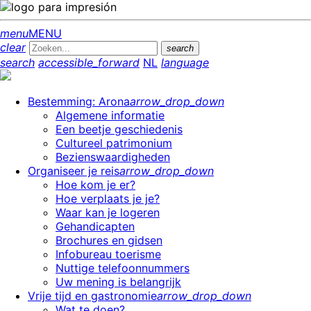
menu
MENU
clear
search
search
accessible_forward
NL
language
Bestemming: Arona
arrow_drop_down
Algemene informatie
Een beetje geschiedenis
Cultureel patrimonium
Bezienswaardigheden
Organiseer je reis
arrow_drop_down
Hoe kom je er?
Hoe verplaats je je?
Waar kan je logeren
Gehandicapten
Brochures en gidsen
Infobureau toerisme
Nuttige telefoonnummers
Uw mening is belangrijk
Vrije tijd en gastronomie
arrow_drop_down
Wat te doen?