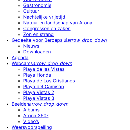
Gastronomie
Cultuur
Nachtelijke vrijetijd
Natuur en landschap van Arona
Congressen en zaken
Zon en strand
Gedeelte voor Beroepslui
arrow_drop_down
Nieuws
Downloaden
Agenda
Webcams
arrow_drop_down
Playa de las Vistas
Playa Honda
Playa de Los Cristianos
Playa del Camisón
Playa Vistas 2
Playa Vistas 3
Beelden
arrow_drop_down
Albums
Arona 360º
Video’s
Weersvoorspelling