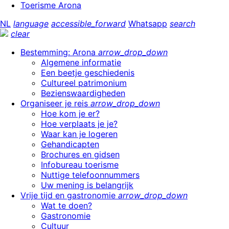
Toerisme Arona
NL
language
accessible_forward
Whatsapp
search
clear
Bestemming: Arona
arrow_drop_down
Algemene informatie
Een beetje geschiedenis
Cultureel patrimonium
Bezienswaardigheden
Organiseer je reis
arrow_drop_down
Hoe kom je er?
Hoe verplaats je je?
Waar kan je logeren
Gehandicapten
Brochures en gidsen
Infobureau toerisme
Nuttige telefoonnummers
Uw mening is belangrijk
Vrije tijd en gastronomie
arrow_drop_down
Wat te doen?
Gastronomie
Cultuur