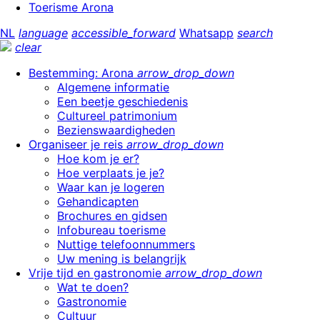
Toerisme Arona
NL
language
accessible_forward
Whatsapp
search
clear
Bestemming: Arona
arrow_drop_down
Algemene informatie
Een beetje geschiedenis
Cultureel patrimonium
Bezienswaardigheden
Organiseer je reis
arrow_drop_down
Hoe kom je er?
Hoe verplaats je je?
Waar kan je logeren
Gehandicapten
Brochures en gidsen
Infobureau toerisme
Nuttige telefoonnummers
Uw mening is belangrijk
Vrije tijd en gastronomie
arrow_drop_down
Wat te doen?
Gastronomie
Cultuur