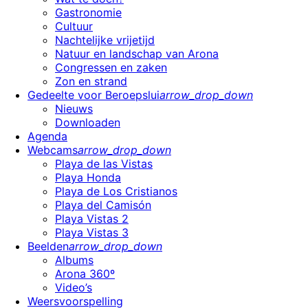
Gastronomie
Cultuur
Nachtelijke vrijetijd
Natuur en landschap van Arona
Congressen en zaken
Zon en strand
Gedeelte voor Beroepslui
arrow_drop_down
Nieuws
Downloaden
Agenda
Webcams
arrow_drop_down
Playa de las Vistas
Playa Honda
Playa de Los Cristianos
Playa del Camisón
Playa Vistas 2
Playa Vistas 3
Beelden
arrow_drop_down
Albums
Arona 360º
Video’s
Weersvoorspelling