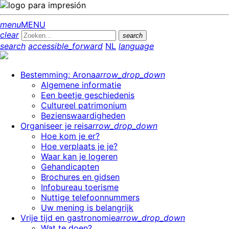
menu
MENU
clear
search
search
accessible_forward
NL
language
Bestemming: Arona
arrow_drop_down
Algemene informatie
Een beetje geschiedenis
Cultureel patrimonium
Bezienswaardigheden
Organiseer je reis
arrow_drop_down
Hoe kom je er?
Hoe verplaats je je?
Waar kan je logeren
Gehandicapten
Brochures en gidsen
Infobureau toerisme
Nuttige telefoonnummers
Uw mening is belangrijk
Vrije tijd en gastronomie
arrow_drop_down
Wat te doen?