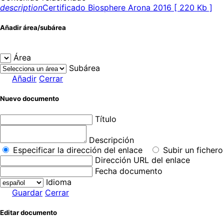
description
Certificado Biosphere Arona 2016 [ 220 Kb ]
Añadir área/subárea
Área
Subárea
Añadir
Cerrar
Nuevo documento
Título
Descripción
Especificar la dirección del enlace
Subir un fichero
Dirección URL del enlace
Fecha documento
Idioma
Guardar
Cerrar
Editar documento