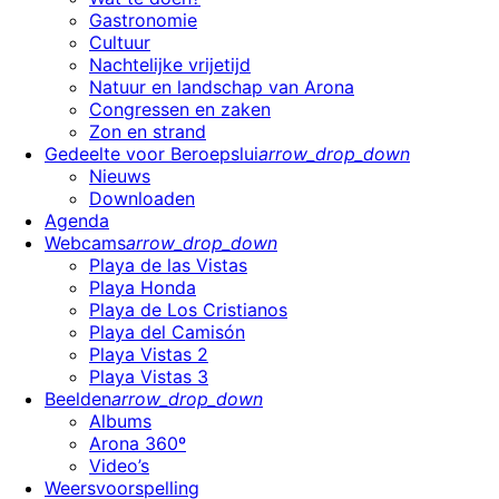
Gastronomie
Cultuur
Nachtelijke vrijetijd
Natuur en landschap van Arona
Congressen en zaken
Zon en strand
Gedeelte voor Beroepslui
arrow_drop_down
Nieuws
Downloaden
Agenda
Webcams
arrow_drop_down
Playa de las Vistas
Playa Honda
Playa de Los Cristianos
Playa del Camisón
Playa Vistas 2
Playa Vistas 3
Beelden
arrow_drop_down
Albums
Arona 360º
Video’s
Weersvoorspelling