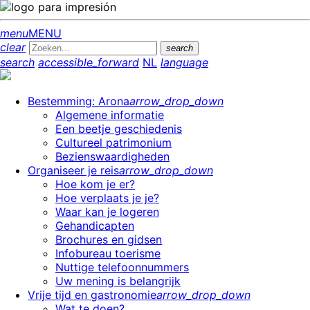
menu
MENU
clear
search
search
accessible_forward
NL
language
Bestemming: Arona
arrow_drop_down
Algemene informatie
Een beetje geschiedenis
Cultureel patrimonium
Bezienswaardigheden
Organiseer je reis
arrow_drop_down
Hoe kom je er?
Hoe verplaats je je?
Waar kan je logeren
Gehandicapten
Brochures en gidsen
Infobureau toerisme
Nuttige telefoonnummers
Uw mening is belangrijk
Vrije tijd en gastronomie
arrow_drop_down
Wat te doen?