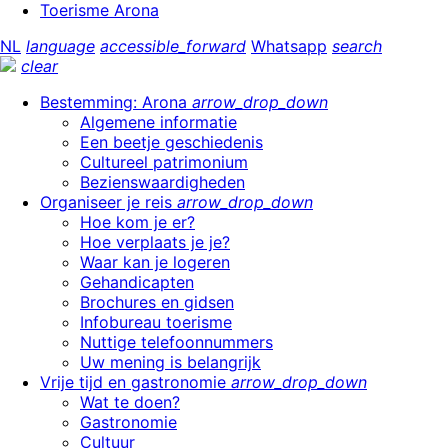
Toerisme Arona
NL
language
accessible_forward
Whatsapp
search
clear
Bestemming: Arona
arrow_drop_down
Algemene informatie
Een beetje geschiedenis
Cultureel patrimonium
Bezienswaardigheden
Organiseer je reis
arrow_drop_down
Hoe kom je er?
Hoe verplaats je je?
Waar kan je logeren
Gehandicapten
Brochures en gidsen
Infobureau toerisme
Nuttige telefoonnummers
Uw mening is belangrijk
Vrije tijd en gastronomie
arrow_drop_down
Wat te doen?
Gastronomie
Cultuur