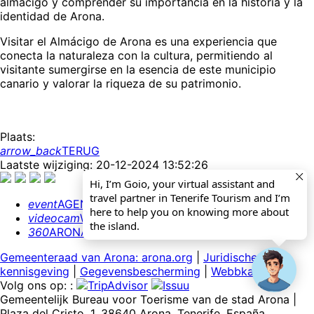
almácigo y comprender su importancia en la historia y la
identidad de Arona.
Visitar el Almácigo de Arona es una experiencia que
conecta la naturaleza con la cultura, permitiendo al
visitante sumergirse en la esencia de este municipio
canario y valorar la riqueza de su patrimonio.
Plaats:
arrow_back
TERUG
Laatste wijziging: 20-12-2024 13:52:26
Hi, I’m Goio, your virtual assistant and
travel partner in Tenerife Tourism and I’m
event
AGENDA
here to help you on knowing more about
videocam
WEBCAMS
the island.
360
ARONA 360º
Gemeenteraad van Arona: arona.org
|
Juridische
kennisgeving
|
Gegevensbescherming
|
Webbkaart
Volg ons op: :
Gemeentelijk Bureau voor Toerisme van de stad Arona |
Plaza del Cristo, 1. 38640 Arona. Tenerife. España.