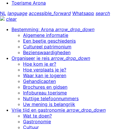
Toerisme Arona
NL
language
accessible_forward
Whatsapp
search
clear
Bestemming: Arona
arrow_drop_down
Algemene informatie
Een beetje geschiedenis
Cultureel patrimonium
Bezienswaardigheden
Organiseer je reis
arrow_drop_down
Hoe kom je er?
Hoe verplaats je je?
Waar kan je logeren
Gehandicapten
Brochures en gidsen
Infobureau toerisme
Nuttige telefoonnummers
Uw mening is belangrijk
Vrije tijd en gastronomie
arrow_drop_down
Wat te doen?
Gastronomie
Cultuur