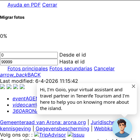
Ayuda en PDF
Cerrar
Migrar fotos
0%
Desde el id
Hasta el id
Fotos principales
Fotos secundarias
Cancelar
arrow_back
BACK
Last modified: 6-4-2026 11:15:42
Hi, I’m Goio, your virtual assistant and
travel partner in Tenerife Tourism and I’m
event
AGENDA
here to help you on knowing more about
videocam
WEBCAMS
the island.
360
ARONA 360º
Gemeenteraad van Arona: arona.org
|
Juridische
kennisgeving
|
Gegevensbescherming
|
Webbkaart
Volg ons op: :