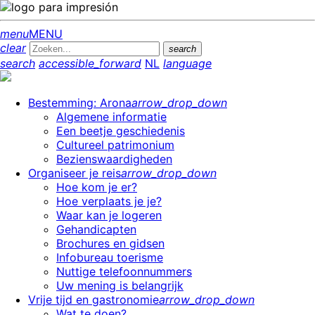
menu
MENU
clear
search
search
accessible_forward
NL
language
Bestemming: Arona
arrow_drop_down
Algemene informatie
Een beetje geschiedenis
Cultureel patrimonium
Bezienswaardigheden
Organiseer je reis
arrow_drop_down
Hoe kom je er?
Hoe verplaats je je?
Waar kan je logeren
Gehandicapten
Brochures en gidsen
Infobureau toerisme
Nuttige telefoonnummers
Uw mening is belangrijk
Vrije tijd en gastronomie
arrow_drop_down
Wat te doen?