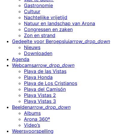
Gastronomie
Cultuur
Nachtelijke vrijetijd
Natuur en landschap van Arona
Congressen en zaken
Zon en strand
Gedeelte voor Beroepslui
arrow_drop_down
Nieuws
Downloaden
Agenda
Webcams
arrow_drop_down
Playa de las Vistas
Playa Honda
Playa de Los Cristianos
Playa del Camisón
Playa Vistas 2
Playa Vistas 3
Beelden
arrow_drop_down
Albums
Arona 360º
Video’s
Weersvoorspelling